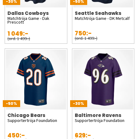
-30%
-50%
Dallas Cowboys
Seattle Seahawks
Matchtröja Game - Dak
Matchtröja Game - DK Metcalf
Prescott
750:-
1 049:-
(ord. 1 499:-)
(ord. 1 499:-)
-50%
-30%
Chicago Bears
Baltimore Ravens
Supportertröja Foundation
Supportertröja Foundation
450:-
629:-