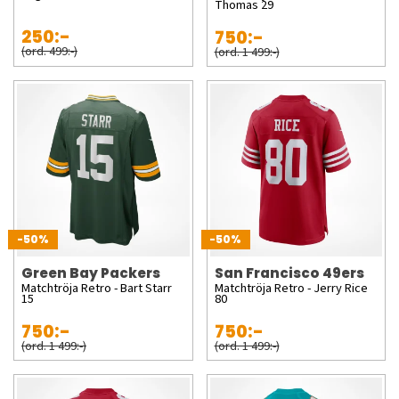
Thomas 29
250:-
750:-
(ord. 499:-)
(ord. 1 499:-)
-50%
-50%
Green Bay Packers
San Francisco 49ers
Matchtröja Retro - Bart Starr
Matchtröja Retro - Jerry Rice
15
80
750:-
750:-
(ord. 1 499:-)
(ord. 1 499:-)