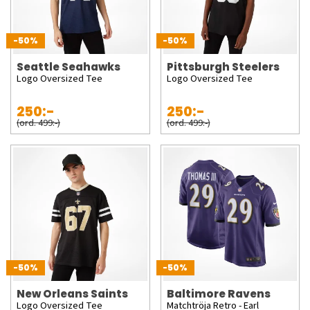
-50%
-50%
Seattle Seahawks
Pittsburgh Steelers
Logo Oversized Tee
Logo Oversized Tee
250:-
250:-
(ord. 499:-)
(ord. 499:-)
-50%
-50%
New Orleans Saints
Baltimore Ravens
Logo Oversized Tee
Matchtröja Retro - Earl