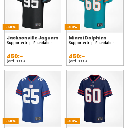
-50%
-50%
Jacksonville Jaguars
Miami Dolphins
Supportertröja Foundation
Supportertröja Foundation
450:-
450:-
(ord. 899:-)
(ord. 899:-)
-50%
-50%