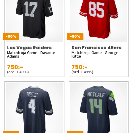
-50%
-50%
Las Vegas Raiders
San Francisco 49ers
Matchtröja Game - Davante
Matchtröja Game - George
Adams
Kittle
750:-
750:-
(ord. 1 499:-)
(ord. 1 499:-)