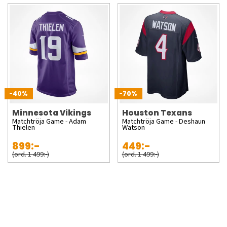
-40%
-70%
Minnesota Vikings
Houston Texans
Matchtröja Game - Adam
Matchtröja Game - Deshaun
Thielen
Watson
899:-
449:-
(ord. 1 499:-)
(ord. 1 499:-)