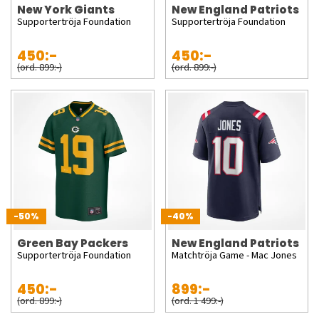
New York Giants
New England Patriots
Supportertröja Foundation
Supportertröja Foundation
450:-
450:-
(ord. 899:-)
(ord. 899:-)
-50%
-40%
Green Bay Packers
New England Patriots
Supportertröja Foundation
Matchtröja Game - Mac Jones
450:-
899:-
(ord. 899:-)
(ord. 1 499:-)