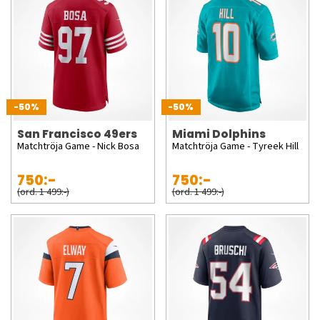
-50%
-50%
San Francisco 49ers
Miami Dolphins
Matchtröja Game - Nick Bosa
Matchtröja Game - Tyreek Hill
750:-
750:-
(ord. 1 499:-)
(ord. 1 499:-)