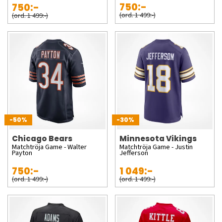
750:-
750:-
(ord. 1 499:-)
(ord. 1 499:-)
-50%
-30%
Chicago Bears
Minnesota Vikings
Matchtröja Game - Walter
Matchtröja Game - Justin
Payton
Jefferson
750:-
1 049:-
(ord. 1 499:-)
(ord. 1 499:-)