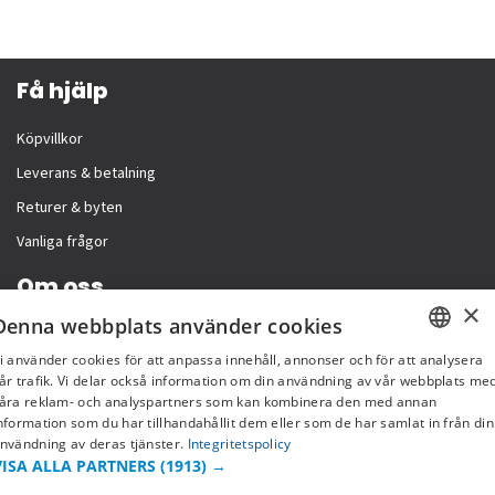
Få hjälp
Köpvillkor
Leverans & betalning
Returer & byten
Vanliga frågor
Om oss
×
Denna webbplats använder cookies
Företagsinformation
i använder cookies för att anpassa innehåll, annonser och för att analysera
SWEDISH
år trafik. Vi delar också information om din användning av vår webbplats me
åra reklam- och analyspartners som kan kombinera den med annan
FI
nformation som du har tillhandahållit dem eller som de har samlat in från din
nvändning av deras tjänster.
Integritetspolicy
NO
VISA ALLA PARTNERS
(1913) →