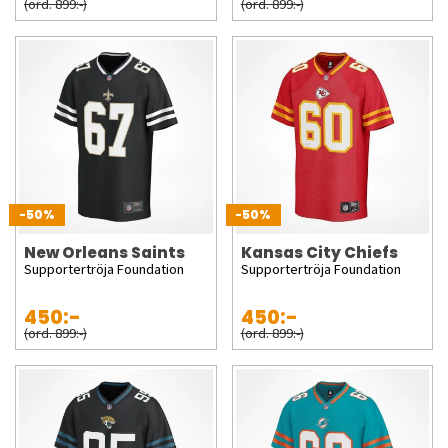
(ord. 899:-)
(ord. 899:-)
-50%
-50%
New Orleans Saints
Kansas City Chiefs
Supportertröja Foundation
Supportertröja Foundation
450:-
450:-
(ord. 899:-)
(ord. 899:-)