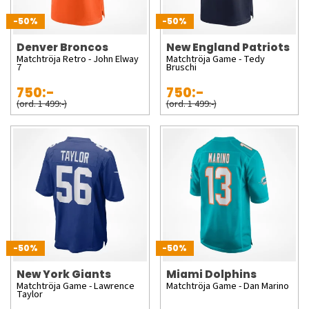
-50%
-50%
Denver Broncos
New England Patriots
Matchtröja Retro - John Elway
Matchtröja Game - Tedy
7
Bruschi
750:-
750:-
(ord. 1 499:-)
(ord. 1 499:-)
-50%
-50%
New York Giants
Miami Dolphins
Matchtröja Game - Lawrence
Matchtröja Game - Dan Marino
Taylor