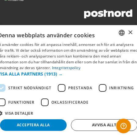
Copyright © 2019 This site is Licensed to 377 Sport AB
Integritetspolicy
Cookies
×
Denna webbplats använder cookies
i använder cookies för att anpassa innehåll, annonser och för att analysera
SWEDISH
år trafik. Vi delar också information om din användning av vår webbplats me
åra reklam- och analyspartners som kan kombinera den med annan
FI
nformation som du har tillhandahållit dem eller som de har samlat in från din
nvändning av deras tjänster.
Integritetspolicy
NO
VISA ALLA PARTNERS
(1913) →
STRIKT NÖDVÄNDIGT
PRESTANDA
INRIKTNING
FUNKTIONER
OKLASSIFICERADE
VISA DETALJER
ACCEPTERA ALLA
AVVISA ALLT