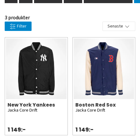
officiella och licensierade produkter från välkända
varumärken vilket borgar för hög kvalitet. Köp
3 produkter
MLB-keps med snabba och säkra leveranser hem
Filter
Senaste
till dig som älskar sport.
New York Yankees
Boston Red Sox
Jacka Core Drift
Jacka Core Drift
1 149:-
1 149:-