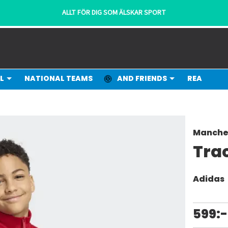
ALLT FÖR DIG SOM ÄLSKAR SPORT
L
NATIONAL TEAMS
AND FRIENDS
REA
Manche
Tra
Adidas
599:-