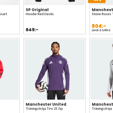
SP Original
Manchest
Svart
Hoodie Red Devils
Stone Roses 
804:-
649:-
(ord. 1 149:-)
Manchester United
Manchest
Träningströja Tiro 25 Zip
Träningströja 