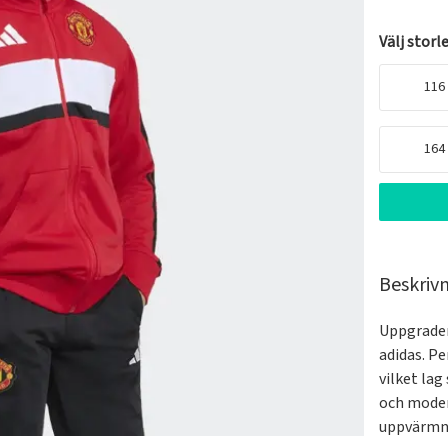
Välj storl
116
164
Beskriv
Uppgrader
adidas. Pe
vilket lag
och moder
uppvärmni