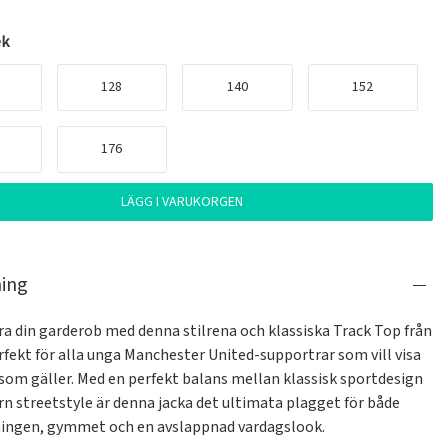
ek
128
140
152
176
LÄGG I VARUKORGEN
ning
a din garderob med denna stilrena och klassiska Track Top från 
rfekt för alla unga Manchester United-supportrar som vill visa 
 som gäller. Med en perfekt balans mellan klassisk sportdesign 
n streetstyle är denna jacka det ultimata plagget för både 
ngen, gymmet och en avslappnad vardagslook.