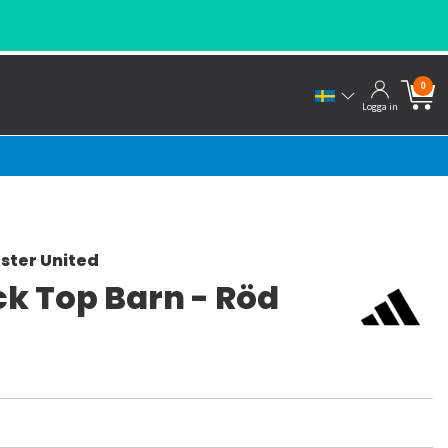
0
Logga in
ster United
ck Top Barn - Röd