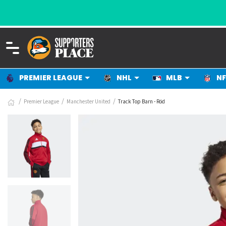
PREMIER LEAGUE
NHL
MLB
NF
Premier League
Manchester United
Track Top Barn - Röd