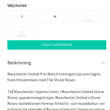
Välj storlek
S
M
L
Slutsåld
XL
Slutsåld
LÄGG I VARUKORGEN
Beskrivning
Manchester United Pre-Match träningströja som tagits 
fram tillsammans med The Stone Roses.

Två Manchester-stjärnor möts i Manchester United Stone 
Roses-uppvärmningströjan. Manchester United x Stone 
Roses-kollektionen förenar fotbolls- och musikkultur i en 
hyllning till legender från norra England. Upplev en mix av 