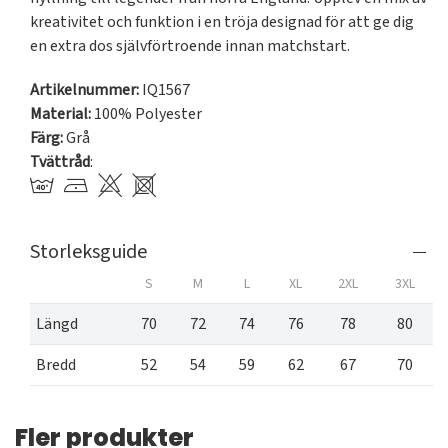
kreativitet och funktion i en tröja designad för att ge dig 
en extra dos självförtroende innan matchstart.
Artikelnummer:
IQ1567
Material:
100% Polyester
Färg:
Grå
Tvättråd
:
Storleksguide
S
M
L
XL
2XL
3XL
Längd
70
72
74
76
78
80
Bredd
52
54
59
62
67
70
Fler produkter