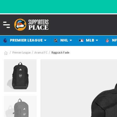
PREMIER LEAGUE
NHL
MLB
NF
Premier League
Arsenal FC
Ryggsäck Fade