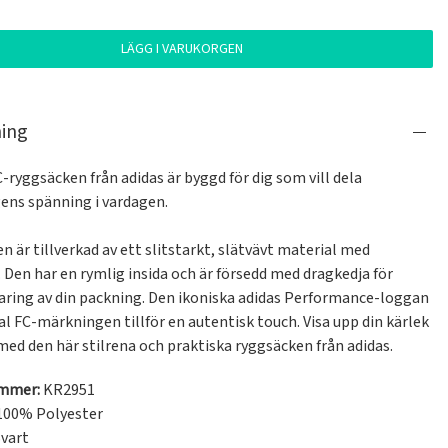
LÄGG I VARUKORGEN
ning
-ryggsäcken från adidas är byggd för dig som vill dela 
ns spänning i vardagen.

 är tillverkad av ett slitstarkt, slätvävt material med 
 Den har en rymlig insida och är försedd med dragkedja för 
varing av din packning. Den ikoniska adidas Performance-loggan 
l FC-märkningen tillför en autentisk touch. Visa upp din kärlek 
 med den här stilrena och praktiska ryggsäcken från adidas.
ummer:
KR2951
100% Polyester
vart