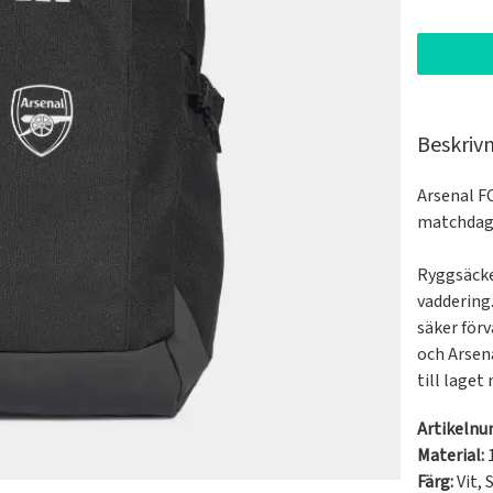
Beskriv
Arsenal FC
matchdage
Ryggsäcken
vaddering.
säker för
och Arsena
till laget
Artikeln
Material:
Färg:
Vit
,
S