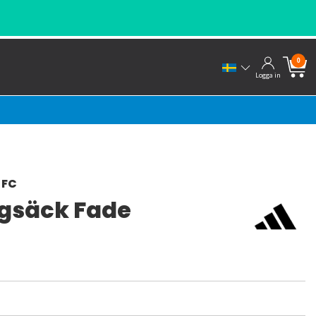
0
Logga in
 FC
gsäck Fade