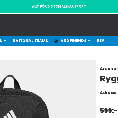
ALLT FÖR DIG SOM ÄLSKAR SPORT
L
NATIONAL TEAMS
AND FRIENDS
REA
Arsenal
Ryg
Adidas
599:-