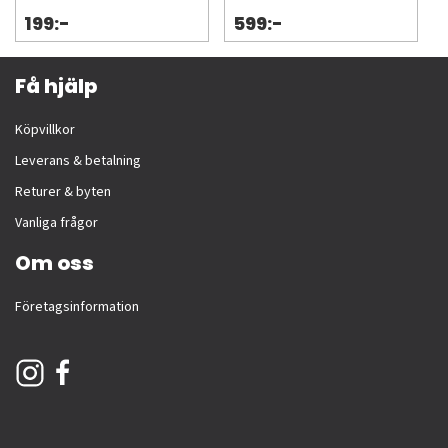
199:-
599:-
Få hjälp
Köpvillkor
Leverans & betalning
Returer & byten
Vanliga frågor
Om oss
Företagsinformation