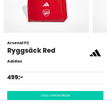
Arsenal FC
Ryggsäck Red
Adidas
499:-
LÄGG I VARUKORGEN