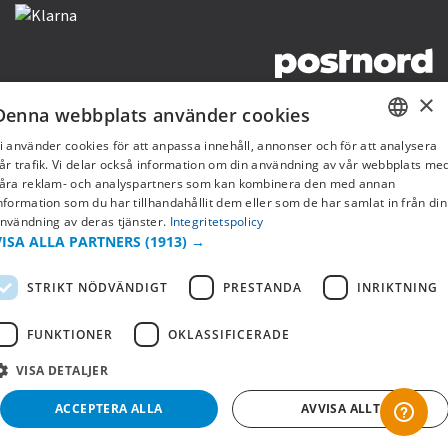
×
Copyright © 2019 This site is Licensed to 377 Sport AB
Integritetspolicy
Cookies
Denna webbplats använder cookies
i använder cookies för att anpassa innehåll, annonser och för att analysera
SWEDISH
år trafik. Vi delar också information om din användning av vår webbplats me
åra reklam- och analyspartners som kan kombinera den med annan
FI
nformation som du har tillhandahållit dem eller som de har samlat in från din
nvändning av deras tjänster.
Integritetspolicy
NO
VISA ALLA PARTNERS
(1913) →
STRIKT NÖDVÄNDIGT
PRESTANDA
INRIKTNING
FUNKTIONER
OKLASSIFICERADE
VISA DETALJER
ACCEPTERA ALLA
AVVISA ALLT