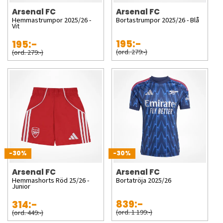
Arsenal FC
Arsenal FC
Hemmastrumpor 2025/26 -
Bortastrumpor 2025/26 - Blå
Vit
195:-
195:-
(ord. 279:-)
(ord. 279:-)
-30%
-30%
Arsenal FC
Arsenal FC
Hemmashorts Röd 25/26 -
Bortatröja 2025/26
Junior
839:-
314:-
(ord. 1 199:-)
(ord. 449:-)