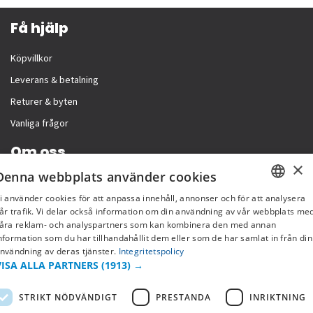
Få hjälp
Köpvillkor
Leverans & betalning
Returer & byten
Vanliga frågor
Om oss
×
Denna webbplats använder cookies
Företagsinformation
i använder cookies för att anpassa innehåll, annonser och för att analysera
SWEDISH
år trafik. Vi delar också information om din användning av vår webbplats me
åra reklam- och analyspartners som kan kombinera den med annan
FI
nformation som du har tillhandahållit dem eller som de har samlat in från din
nvändning av deras tjänster.
Integritetspolicy
NO
VISA ALLA PARTNERS
(1913) →
STRIKT NÖDVÄNDIGT
PRESTANDA
INRIKTNING