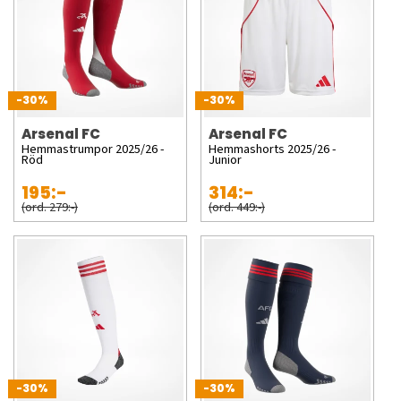
-30%
-30%
Arsenal FC
Arsenal FC
Hemmastrumpor 2025/26 -
Hemmashorts 2025/26 -
Röd
Junior
195:-
314:-
(ord. 279:-)
(ord. 449:-)
-30%
-30%