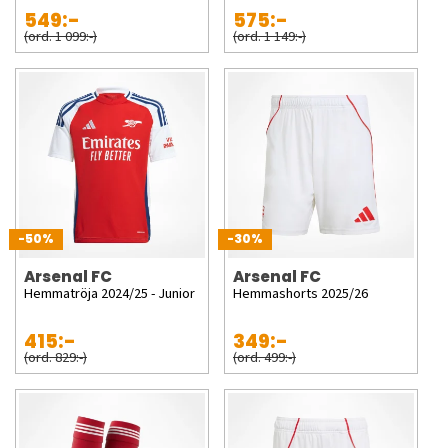
549:-
575:-
(ord. 1 099:-)
(ord. 1 149:-)
-50%
-30%
Arsenal FC
Arsenal FC
Hemmatröja 2024/25 - Junior
Hemmashorts 2025/26
415:-
349:-
(ord. 829:-)
(ord. 499:-)