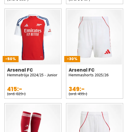
-50%
-30%
Arsenal FC
Arsenal FC
Hemmatröja 2024/25 - Junior
Hemmashorts 2025/26
415:-
349:-
(ord. 829:-)
(ord. 499:-)