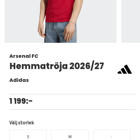
Arsenal FC
Hemmatröja 2026/27
Adidas
1 199:-
Välj storlek
S
M
L