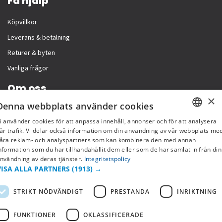
Få hjälp
Köpvillkor
Leverans & betalning
Returer & byten
Vanliga frågor
Om oss
×
Denna webbplats använder cookies
Företagsinformation
i använder cookies för att anpassa innehåll, annonser och för att analysera
SWEDISH
år trafik. Vi delar också information om din användning av vår webbplats me
åra reklam- och analyspartners som kan kombinera den med annan
FI
nformation som du har tillhandahållit dem eller som de har samlat in från din
nvändning av deras tjänster.
Integritetspolicy
NO
VISA ALLA PARTNERS
(1913) →
STRIKT NÖDVÄNDIGT
PRESTANDA
INRIKTNING
FUNKTIONER
OKLASSIFICERADE