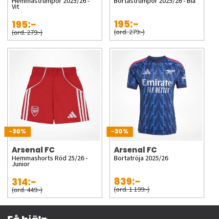
Hemmastrumpor 2025/26 -
Bortastrumpor 2025/26 - Blå
Vit
195:-
195:-
(ord. 279:-)
(ord. 279:-)
-30%
-30%
Arsenal FC
Arsenal FC
Hemmashorts Röd 25/26 -
Bortatröja 2025/26
Junior
839:-
314:-
(ord. 1 199:-)
(ord. 449:-)