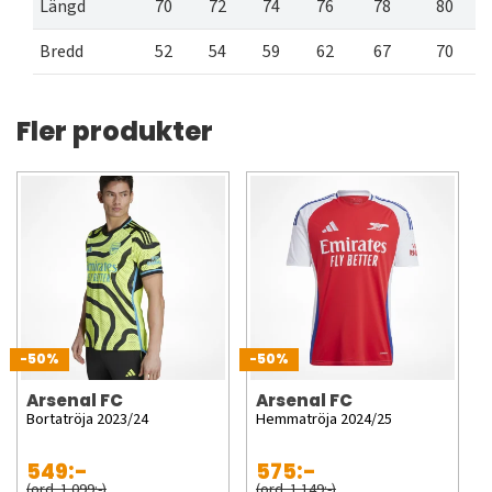
Längd
70
72
74
76
78
80
Bredd
52
54
59
62
67
70
Fler produkter
-50%
-50%
Arsenal FC
Arsenal FC
Bortatröja 2023/24
Hemmatröja 2024/25
549:-
575:-
(ord. 1 099:-)
(ord. 1 149:-)