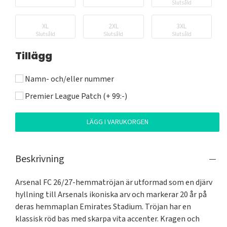
Slutsåld
XL
2XL
3XL
Slutsåld
Slutsåld
Slutsåld
Tillägg
Namn- och/eller nummer
Premier League Patch (+ 99:-)
LÄGG I VARUKORGEN
Beskrivning
Arsenal FC 26/27-hemmatröjan är utformad som en djärv 
hyllning till Arsenals ikoniska arv och markerar 20 år på 
deras hemmaplan Emirates Stadium. Tröjan har en 
klassisk röd bas med skarpa vita accenter. Kragen och 