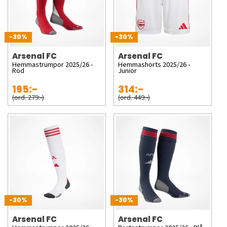
-30%
-30%
Arsenal FC
Arsenal FC
Hemmastrumpor 2025/26 -
Hemmashorts 2025/26 -
Röd
Junior
195:-
314:-
(ord. 279:-)
(ord. 449:-)
-30%
-30%
Arsenal FC
Arsenal FC