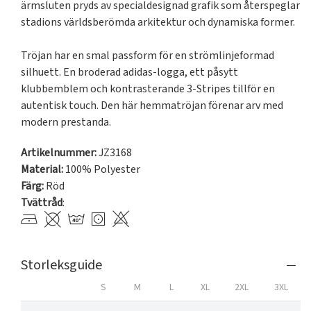
ärmsluten pryds av specialdesignad grafik som återspeglar 
stadions världsberömda arkitektur och dynamiska former.

Tröjan har en smal passform för en strömlinjeformad 
silhuett. En broderad adidas-logga, ett påsytt 
klubbemblem och kontrasterande 3-Stripes tillför en 
autentisk touch. Den här hemmatröjan förenar arv med 
modern prestanda.
Artikelnummer:
JZ3168
Material:
100% Polyester
Färg:
Röd
Tvättråd
:
Storleksguide
S
M
L
XL
2XL
3XL