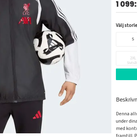
1 099
Välj storl
S
2XL
Slutså
Beskriv
Denna all
under dina
med kontr
framtill.