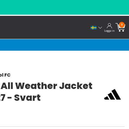
0
Logga in
ol FC
 All Weather Jacket
7 - Svart