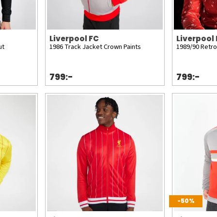
Liverpool FC
Liverpool
ut
1986 Track Jacket Crown Paints
1989/90 Retro
799:-
799:-
-50%