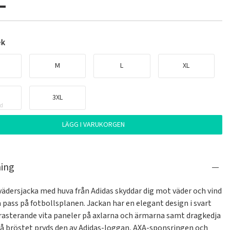
:-
ek
M
L
XL
3XL
ld
LÄGG I VARUKORGEN
ning
vädersjacka med huva från Adidas skyddar dig mot väder och vind 
 pass på fotbollsplanen. Jackan har en elegant design i svart 
asterande vita paneler på axlarna och ärmarna samt dragkedja 
 På bröstet pryds den av Adidas-loggan, AXA-sponsringen och 