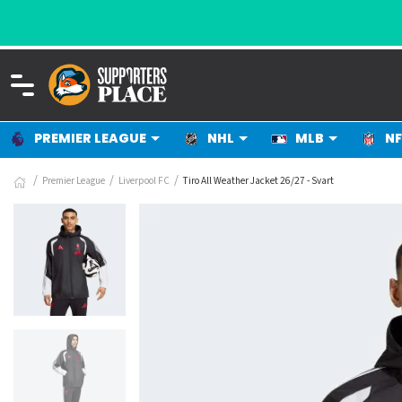
A
PREMIER LEAGUE
NHL
MLB
NF
Premier League
Liverpool FC
Tiro All Weather Jacket 26/27 - Svart