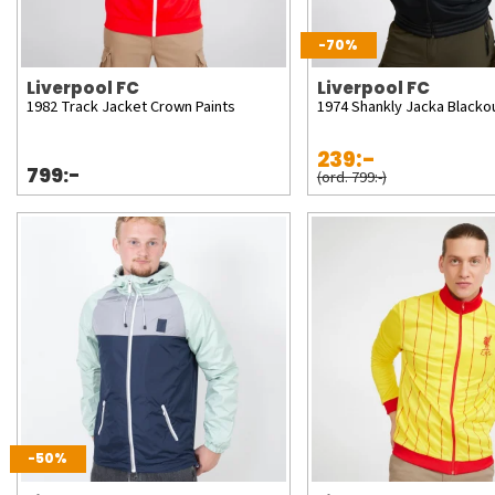
-70%
Liverpool FC
Liverpool FC
1982 Track Jacket Crown Paints
1974 Shankly Jacka Blacko
239:-
799:-
(ord. 799:-)
-50%