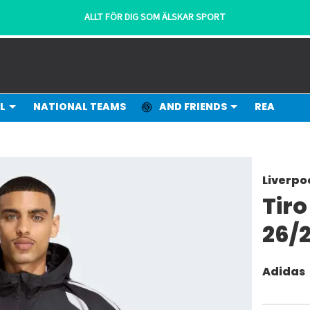
LLT FÖR DIG SOM ÄLSKAR SPORT
L
NATIONAL TEAMS
AND FRIENDS
REA
Liverpo
Tiro
26/2
Adidas