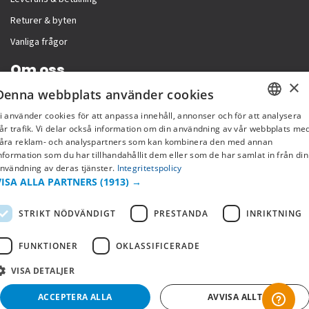
Returer & byten
Vanliga frågor
Om oss
×
Denna webbplats använder cookies
Företagsinformation
i använder cookies för att anpassa innehåll, annonser och för att analysera
SWEDISH
år trafik. Vi delar också information om din användning av vår webbplats me
åra reklam- och analyspartners som kan kombinera den med annan
FI
nformation som du har tillhandahållit dem eller som de har samlat in från din
nvändning av deras tjänster.
Integritetspolicy
NO
VISA ALLA PARTNERS
(1913) →
STRIKT NÖDVÄNDIGT
PRESTANDA
INRIKTNING
FUNKTIONER
OKLASSIFICERADE
VISA DETALJER
Copyright © 2019 This site is Licensed to 377 Sport AB
Integritetspolicy
Cookies
ACCEPTERA ALLA
AVVISA ALLT