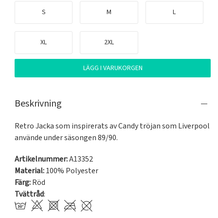
S
M
L
XL
2XL
LÄGG I VARUKORGEN
Beskrivning
Retro Jacka som inspirerats av Candy tröjan som Liverpool 
använde under säsongen 89/90. 
Artikelnummer:
A13352
Material:
100% Polyester
Färg:
Röd
Tvättråd
: