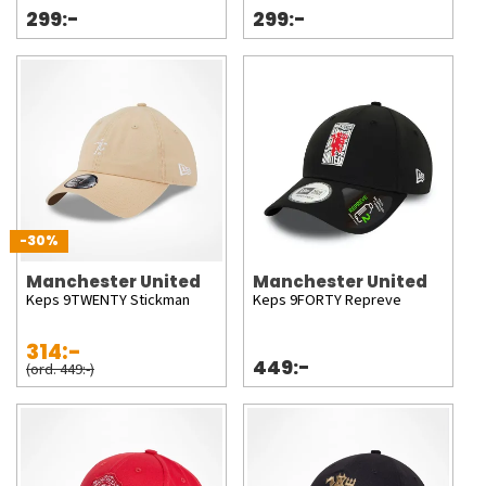
299:-
299:-
-30%
Manchester United
Manchester United
Keps 9TWENTY Stickman
Keps 9FORTY Repreve
314:-
449:-
(ord. 449:-)