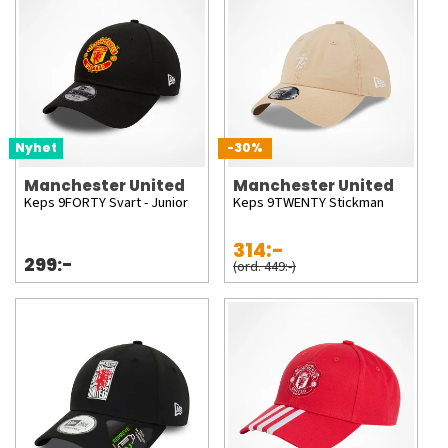
Nyhet
-30%
Manchester United
Manchester United
Keps 9FORTY Svart - Junior
Keps 9TWENTY Stickman
314:-
299:-
(ord. 449:-)