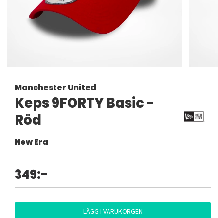
Manchester United
Keps 9FORTY Basic -
Röd
New Era
349:-
LÄGG I VARUKORGEN