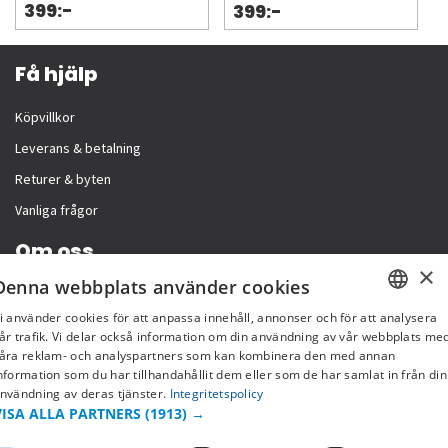
399:-
399:-
Få hjälp
Köpvillkor
Leverans & betalning
Returer & byten
Vanliga frågor
Om oss
×
Denna webbplats använder cookies
Företagsinformation
i använder cookies för att anpassa innehåll, annonser och för att analysera
SWEDISH
år trafik. Vi delar också information om din användning av vår webbplats me
åra reklam- och analyspartners som kan kombinera den med annan
FI
nformation som du har tillhandahållit dem eller som de har samlat in från din
nvändning av deras tjänster.
Integritetspolicy
NO
VISA ALLA PARTNERS
(1913) →