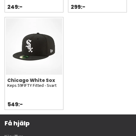
249:-
299:-
Chicago White Sox
Keps 59FIFTY Fitted - Svart
549:-
Få hjälp