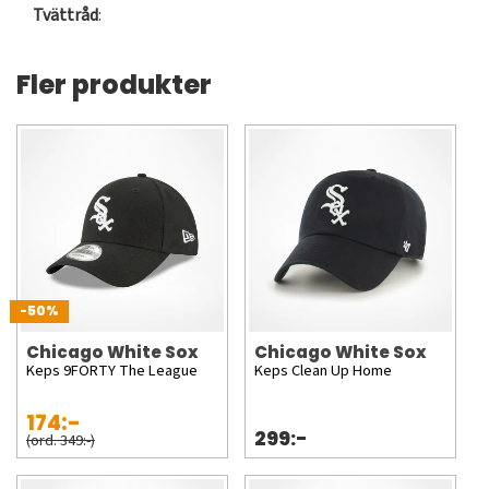
Tvättråd
:
Fler produkter
-50%
Chicago White Sox
Chicago White Sox
Keps 9FORTY The League
Keps Clean Up Home
174:-
299:-
(ord. 349:-)