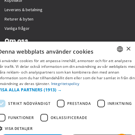
Köpvillkor
Leverans & betalning
Returer & byten
Vanliga frågor
Om oss
×
Denna webbplats använder cookies
Företagsinformation
i använder cookies för att anpassa innehåll, annonser och för att analysera
SWEDISH
år trafik. Vi delar också information om din användning av vår webbplats me
åra reklam- och analyspartners som kan kombinera den med annan
FI
nformation som du har tillhandahållit dem eller som de har samlat in från din
nvändning av deras tjänster.
Integritetspolicy
NO
VISA ALLA PARTNERS
(1913) →
STRIKT NÖDVÄNDIGT
PRESTANDA
INRIKTNING
FUNKTIONER
OKLASSIFICERADE
VISA DETALJER
Copyright © 2019 This site is Licensed to 377 Sport AB
Integritetspolicy
Cookies