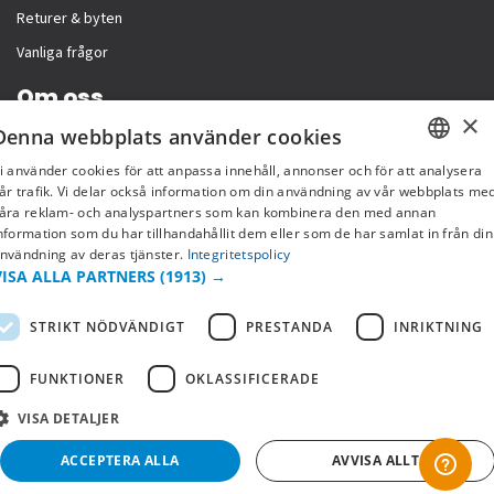
Returer & byten
Vanliga frågor
Om oss
×
Denna webbplats använder cookies
Företagsinformation
i använder cookies för att anpassa innehåll, annonser och för att analysera
SWEDISH
år trafik. Vi delar också information om din användning av vår webbplats me
åra reklam- och analyspartners som kan kombinera den med annan
FI
nformation som du har tillhandahållit dem eller som de har samlat in från din
nvändning av deras tjänster.
Integritetspolicy
NO
VISA ALLA PARTNERS
(1913) →
STRIKT NÖDVÄNDIGT
PRESTANDA
INRIKTNING
FUNKTIONER
OKLASSIFICERADE
VISA DETALJER
Copyright © 2019 This site is Licensed to 377 Sport AB
Integritetspolicy
Cookies
ACCEPTERA ALLA
AVVISA ALLT