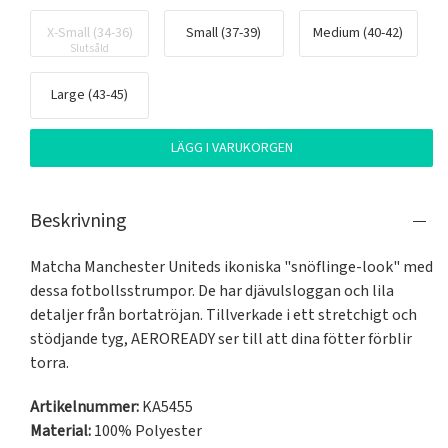
X-Small (34-36)
Small (37-39)
Medium (40-42)
Slutsåld
Large (43-45)
LÄGG I VARUKORGEN
Beskrivning
Matcha Manchester Uniteds ikoniska "snöflinge-look" med 
dessa fotbollsstrumpor. De har djävulsloggan och lila 
detaljer från bortatröjan. Tillverkade i ett stretchigt och 
stödjande tyg, AEROREADY ser till att dina fötter förblir 
torra.
Artikelnummer:
KA5455
Material:
100% Polyester