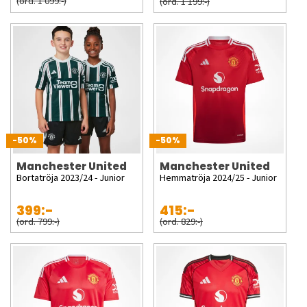
(ord. 1 099:-)
(ord. 1 199:-)
-50%
-50%
Manchester United
Manchester United
Bortatröja 2023/24 - Junior
Hemmatröja 2024/25 - Junior
399:-
415:-
(ord. 799:-)
(ord. 829:-)