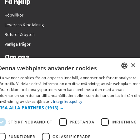
Få hjälp
Köpvillkor
Leverans & betalning
Returer & byten
Vanliga frågor
Om oss
×
Denna webbplats använder cookies
Företagsinformation
i använder cookies för att anpassa innehåll, annonser och för att analysera
SWEDISH
år trafik. Vi delar också information om din användning av vår webbplats me
åra reklam- och analyspartners som kan kombinera den med annan
FI
nformation som du har tillhandahållit dem eller som de har samlat in från din
nvändning av deras tjänster.
Integritetspolicy
NO
VISA ALLA PARTNERS
(1913) →
STRIKT NÖDVÄNDIGT
PRESTANDA
INRIKTNING
FUNKTIONER
OKLASSIFICERADE