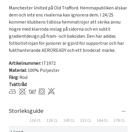
Manchester United på Old Trafford. Hemmapubliken älskar 
dem och inte ens rivalerna kan ignorera dem. I 24/25 
kommer klubbens tidlösa hemmatröjor att skrika ännu 
högre med klarröda inslag på sidorna och en subtil 
gradientdesign på fram- och baksidan. Den här adidas 
fotbollströjan för juniorer är gjord för supportrar och har 
fukthanterande AEROREADY och ett broderat märke.
Artikelnummer:
IT1972
Material:
100% Polyester
Färg:
Röd
Tvättråd
:
Storleksguide
116 CL
128 CL
140 CL
152 CL
164 CL
176 CL