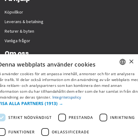
Köpvillkor
Leverans & betalning
Returer & byten
Vanliga frågor
Om oss
×
Denna webbplats använder cookies
Företagsinformation
i använder cookies för att anpassa innehåll, annonser och för att analysera
SWEDISH
år trafik. Vi delar också information om din användning av vår webbplats me
åra reklam- och analyspartners som kan kombinera den med annan
FI
nformation som du har tillhandahållit dem eller som de har samlat in från din
nvändning av deras tjänster.
Integritetspolicy
NO
VISA ALLA PARTNERS
(1913) →
STRIKT NÖDVÄNDIGT
PRESTANDA
INRIKTNING
FUNKTIONER
OKLASSIFICERADE