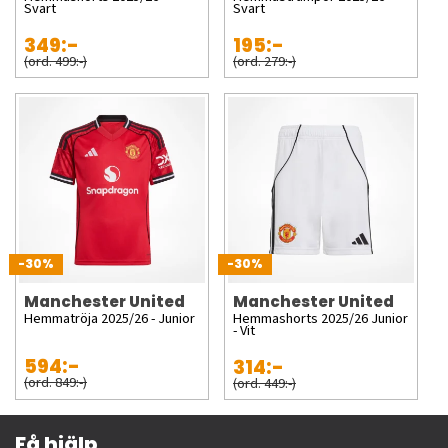
Svart
Svart
349:-
195:-
(ord. 499:-)
(ord. 279:-)
-30%
-30%
Manchester United
Manchester United
Hemmatröja 2025/26 - Junior
Hemmashorts 2025/26 Junior
- Vit
594:-
314:-
(ord. 849:-)
(ord. 449:-)
Få hjälp