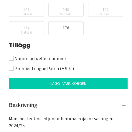
128
140
152
Slutsåld
Slutsåld
Slutsåld
164
176
Slutsåld
Tillägg
Namn- och/eller nummer
Premier League Patch (+ 99:-)
LÄGG I VARUKORGEN
Beskrivning
Manchester United junior hemmatröja för säsongen 
2024/25.
