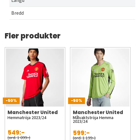
Längd
Bredd
Fler produkter
-50%
-50%
Manchester United
Manchester United
Hemmatröja 2023/24
Målvaktströja Hemma
2023/24
549:-
599:-
(ord. 1 099:-)
(ord. 1 199:-)