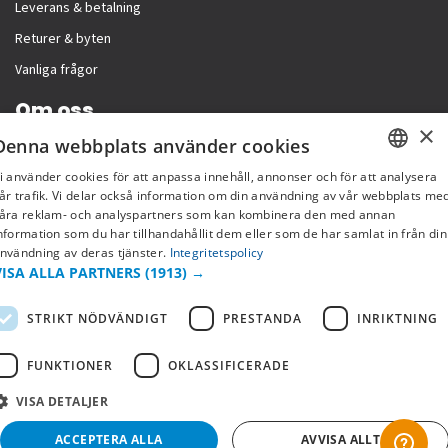
Leverans & betalning
Returer & byten
Vanliga frågor
Om oss
×
Denna webbplats använder cookies
Företagsinformation
i använder cookies för att anpassa innehåll, annonser och för att analysera
SWEDISH
år trafik. Vi delar också information om din användning av vår webbplats me
åra reklam- och analyspartners som kan kombinera den med annan
FI
nformation som du har tillhandahållit dem eller som de har samlat in från din
nvändning av deras tjänster.
Integritetspolicy
NO
VISA ALLA PARTNERS
(1913) →
STRIKT NÖDVÄNDIGT
PRESTANDA
INRIKTNING
FUNKTIONER
OKLASSIFICERADE
VISA DETALJER
Copyright © 2019 This site is Licensed to 377 Sport AB
Integritetspolicy
Cookies
ACCEPTERA ALLA
AVVISA ALLT