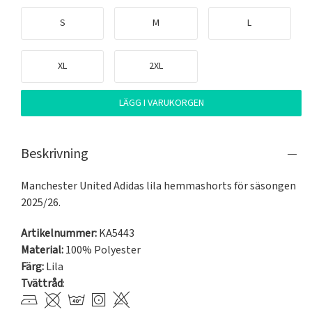
S
M
L
XL
2XL
LÄGG I VARUKORGEN
Beskrivning
Manchester United Adidas lila hemmashorts för säsongen 
2025/26.
Artikelnummer:
KA5443
Material:
100% Polyester
Färg:
Lila
Tvättråd
: