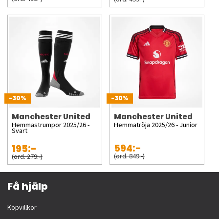
-30%
-30%
Manchester United
Manchester United
Hemmastrumpor 2025/26 -
Hemmatröja 2025/26 - Junior
Svart
594:-
195:-
(ord. 849:-)
(ord. 279:-)
Få hjälp
Köpvillkor