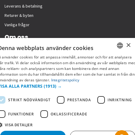
Leverans & betalning
Returer & byten
Vanliga frågor
Om oss
×
Denna webbplats använder cookies
Företagsinformation
i använder cookies för att anpassa innehåll, annonser och för att analysera
SWEDISH
år trafik. Vi delar också information om din användning av vår webbplats me
åra reklam- och analyspartners som kan kombinera den med annan
FI
nformation som du har tillhandahållit dem eller som de har samlat in från din
nvändning av deras tjänster.
Integritetspolicy
NO
VISA ALLA PARTNERS
(1913) →
STRIKT NÖDVÄNDIGT
PRESTANDA
INRIKTNING
FUNKTIONER
OKLASSIFICERADE
VISA DETALJER
Copyright © 2019 This site is Licensed to 377 Sport AB
Integritetspolicy
Cookies