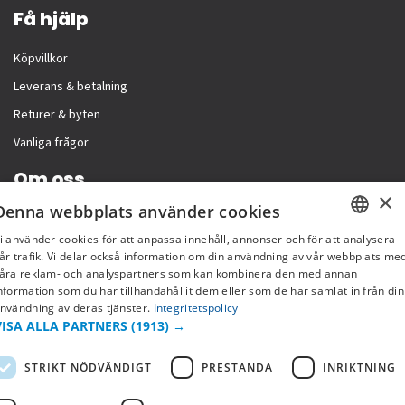
Få hjälp
Köpvillkor
Leverans & betalning
Returer & byten
Vanliga frågor
Om oss
×
Denna webbplats använder cookies
Företagsinformation
i använder cookies för att anpassa innehåll, annonser och för att analysera
SWEDISH
år trafik. Vi delar också information om din användning av vår webbplats me
åra reklam- och analyspartners som kan kombinera den med annan
FI
nformation som du har tillhandahållit dem eller som de har samlat in från din
nvändning av deras tjänster.
Integritetspolicy
NO
VISA ALLA PARTNERS
(1913) →
STRIKT NÖDVÄNDIGT
PRESTANDA
INRIKTNING