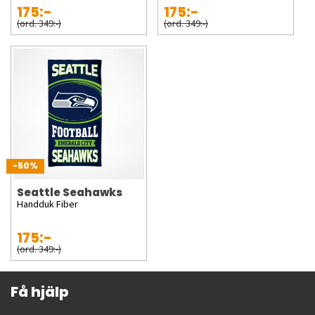
175:-
175:-
(ord. 349:-)
(ord. 349:-)
-50%
Seattle Seahawks
Handduk Fiber
175:-
(ord. 349:-)
Få hjälp