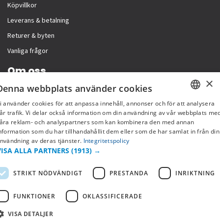
Köpvillkor
Leverans & betalning
Returer & byten
Vanliga frågor
Om oss
×
Denna webbplats använder cookies
Företagsinformation
i använder cookies för att anpassa innehåll, annonser och för att analysera
SWEDISH
år trafik. Vi delar också information om din användning av vår webbplats me
åra reklam- och analyspartners som kan kombinera den med annan
FI
nformation som du har tillhandahållit dem eller som de har samlat in från din
nvändning av deras tjänster.
Integritetspolicy
NO
VISA ALLA PARTNERS
(1913) →
STRIKT NÖDVÄNDIGT
PRESTANDA
INRIKTNING
FUNKTIONER
OKLASSIFICERADE
VISA DETALJER
Copyright © 2019 This site is Licensed to 377 Sport AB
Integritetspolicy
Cookies