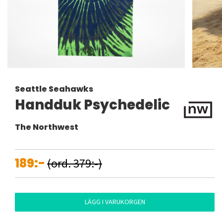
Seattle Seahawks
Handduk Psychedelic
The Northwest
189:-
(ord. 379:-)
LÄGG I VARUKORGEN