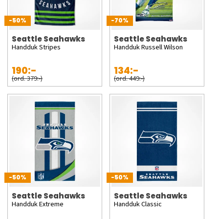
-50%
-70%
Seattle Seahawks
Seattle Seahawks
Handduk Stripes
Handduk Russell Wilson
190:-
134:-
(ord. 379:-)
(ord. 449:-)
-50%
-50%
Seattle Seahawks
Seattle Seahawks
Handduk Extreme
Handduk Classic