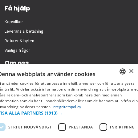
Få hjälp
Köpvillkor
Leverans & betalning
Returer & byten
Vanliga frågor
Om oss
×
Denna webbplats använder cookies
Företagsinformation
i använder cookies för att anpassa innehåll, annonser och för att analysera
SWEDISH
år trafik. Vi delar också information om din användning av vår webbplats me
åra reklam- och analyspartners som kan kombinera den med annan
FI
nformation som du har tillhandahållit dem eller som de har samlat in från din
nvändning av deras tjänster.
Integritetspolicy
NO
VISA ALLA PARTNERS
(1913) →
STRIKT NÖDVÄNDIGT
PRESTANDA
INRIKTNING