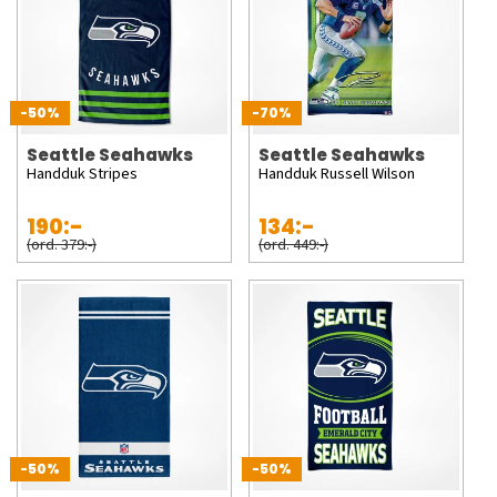
-50%
-70%
Seattle Seahawks
Seattle Seahawks
Handduk Stripes
Handduk Russell Wilson
190:-
134:-
(ord. 379:-)
(ord. 449:-)
-50%
-50%