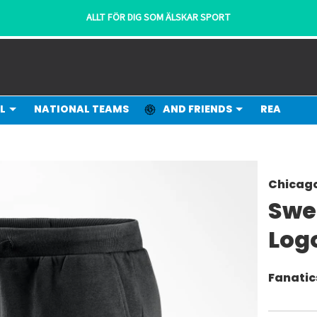
L
NATIONAL TEAMS
AND FRIENDS
REA
Chicago
Swe
Log
Fanatic