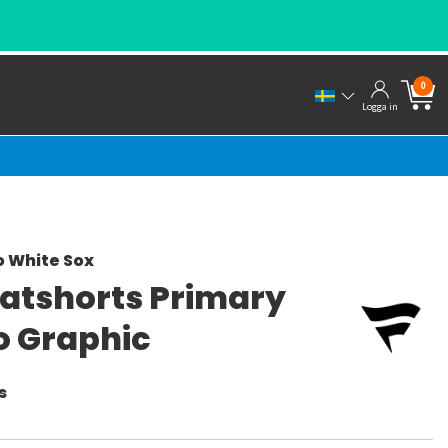
SNABBA LEVERANS
0
Logga in
 White Sox
atshorts Primary
o Graphic
s