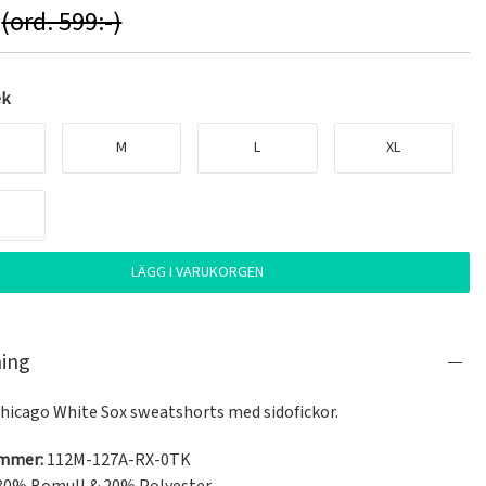
(ord. 599:-)
ek
M
L
XL
LÄGG I VARUKORGEN
ning
Chicago White Sox sweatshorts med sidofickor.
ummer:
112M-127A-RX-0TK