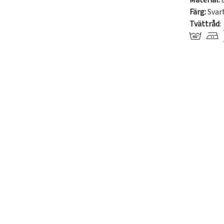
Material:
Färg:
Svar
Tvättråd
: