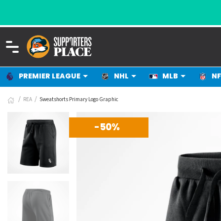
SOM ÄLSKAR SPORT
PREMIER LEAGUE
NHL
MLB
NF
REA
Sweatshorts Primary Logo Graphic
-50%