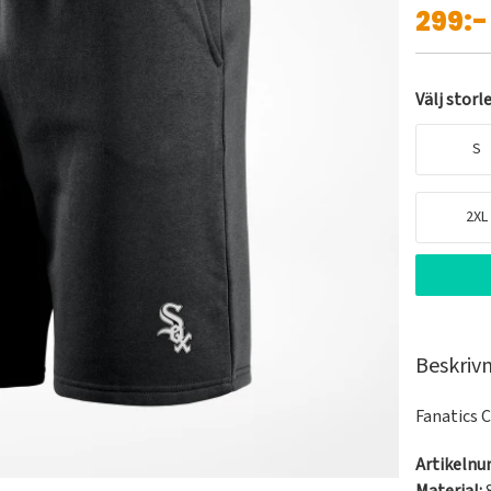
299:-
Välj storl
S
2XL
Beskriv
Fanatics 
Artikeln