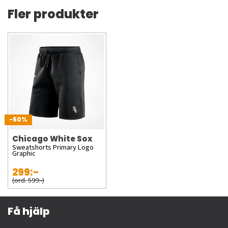
Fler produkter
-50%
Chicago White Sox
Sweatshorts Primary Logo
Graphic
299:-
(ord. 599:-)
Få hjälp