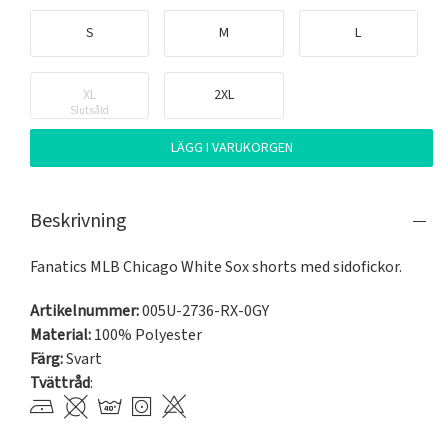
S
M
L
XL
2XL
Slutsåld
LÄGG I VARUKORGEN
Beskrivning
Fanatics MLB Chicago White Sox shorts med sidofickor.
Artikelnummer:
005U-2736-RX-0GY
Material:
100% Polyester
Färg:
Svart
Tvättråd
: