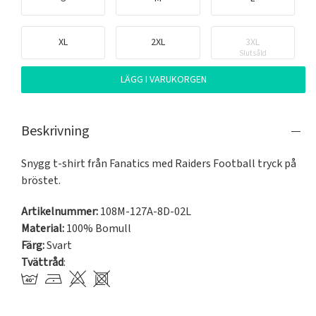
XL
2XL
3XL
Slutsåld
LÄGG I VARUKORGEN
Beskrivning
Snygg t-shirt från Fanatics med Raiders Football tryck på 
bröstet.
Artikelnummer:
108M-127A-8D-02L
Material:
100% Bomull
Färg:
Svart
Tvättråd
: