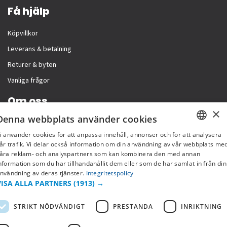
Få hjälp
Köpvillkor
Leverans & betalning
Returer & byten
Vanliga frågor
Om oss
×
Denna webbplats använder cookies
Företagsinformation
i använder cookies för att anpassa innehåll, annonser och för att analysera
SWEDISH
år trafik. Vi delar också information om din användning av vår webbplats me
åra reklam- och analyspartners som kan kombinera den med annan
FI
nformation som du har tillhandahållit dem eller som de har samlat in från din
nvändning av deras tjänster.
Integritetspolicy
NO
VISA ALLA PARTNERS
(1913) →
STRIKT NÖDVÄNDIGT
PRESTANDA
INRIKTNING