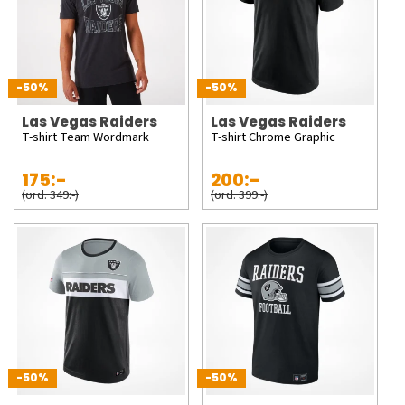
-50%
-50%
Las Vegas Raiders
Las Vegas Raiders
T-shirt Team Wordmark
T-shirt Chrome Graphic
175:-
200:-
(ord. 349:-)
(ord. 399:-)
-50%
-50%