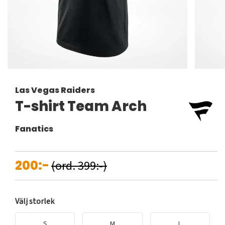
Las Vegas Raiders
T-shirt Team Arch
Fanatics
200:-
(ord. 399:-)
Välj storlek
S
M
L