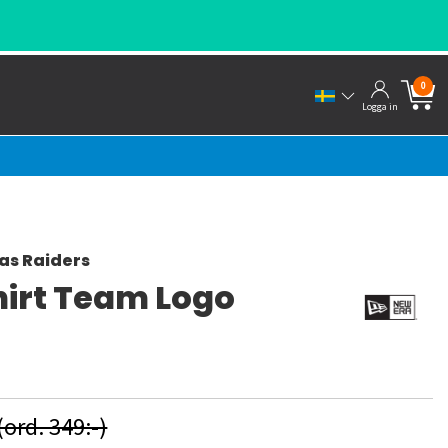
SN
0
Logga in
as Raiders
hirt Team Logo
a
(ord. 349:-)