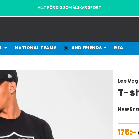
L
NATIONAL TEAMS
AND FRIENDS
REA
Las Veg
T-s
New Er
175:-