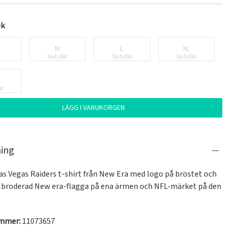
ek
M
L
XL
Slutsåld
Slutsåld
Slutsåld
ld
LÄGG I VARUKORGEN
ning
as Vegas Raiders t-shirt från New Era med logo på bröstet och 
 broderad New era-flagga på ena ärmen och NFL-märket på den 
ummer:
11073657