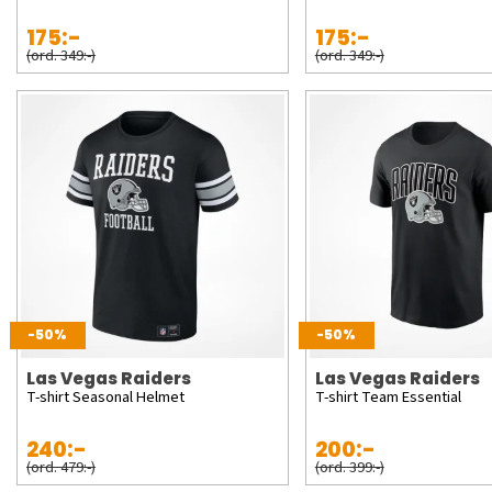
175:-
175:-
(ord. 349:-)
(ord. 349:-)
-50%
-50%
Las Vegas Raiders
Las Vegas Raiders
T-shirt Seasonal Helmet
T-shirt Team Essential
240:-
200:-
(ord. 479:-)
(ord. 399:-)