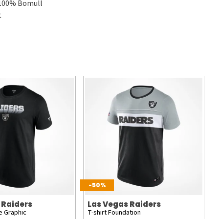
100% Bomull
t
-50%
 Raiders
Las Vegas Raiders
e Graphic
T-shirt Foundation