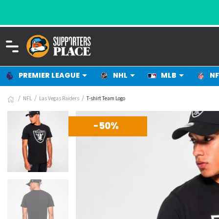
ALLT FÖR DIG SOM ÄLSKAR SPORT
PREMIER LEAGUE
NHL
MLB
NF
NFL
Las Vegas Raiders
T-shirt Team Logo
-50%