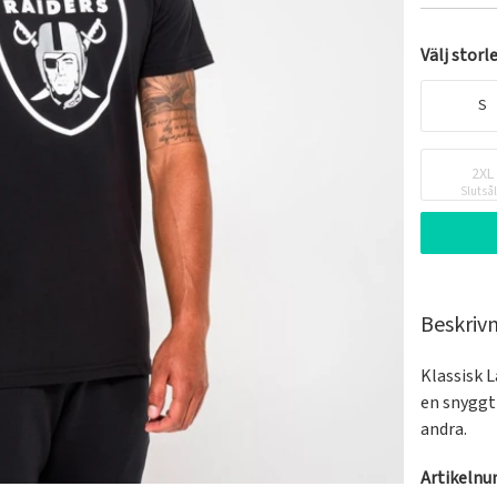
Välj storl
S
2XL
Slutså
Beskriv
Klassisk L
en snyggt
andra.
Artikeln