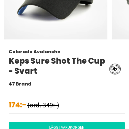
Colorado Avalanche
Keps Sure Shot The Cup
- Svart
47 Brand
174:-
(ord. 349:-)
LÄGG I VARUKORGEN