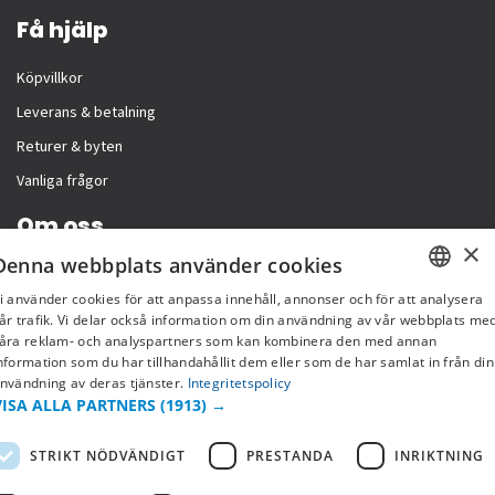
Få hjälp
Köpvillkor
Leverans & betalning
Returer & byten
Vanliga frågor
Om oss
×
Denna webbplats använder cookies
Företagsinformation
i använder cookies för att anpassa innehåll, annonser och för att analysera
SWEDISH
år trafik. Vi delar också information om din användning av vår webbplats me
åra reklam- och analyspartners som kan kombinera den med annan
FI
nformation som du har tillhandahållit dem eller som de har samlat in från din
nvändning av deras tjänster.
Integritetspolicy
NO
VISA ALLA PARTNERS
(1913) →
STRIKT NÖDVÄNDIGT
PRESTANDA
INRIKTNING