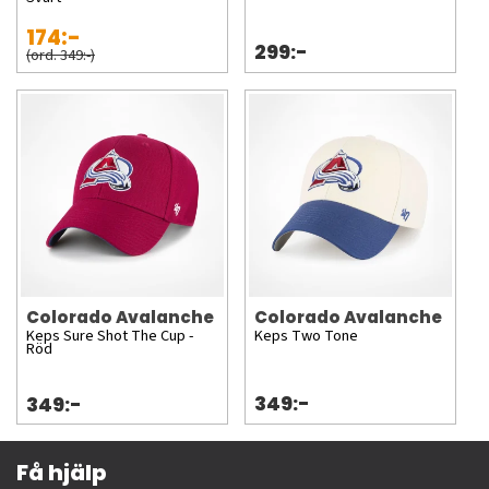
174:-
299:-
(ord. 349:-)
Colorado Avalanche
Colorado Avalanche
Keps Sure Shot The Cup -
Keps Two Tone
Röd
349:-
349:-
Få hjälp