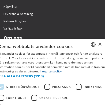
Köpvillkor
Leverans & betalning
Returer & byten
Vanliga frågor
Om oss
×
Denna webbplats använder cookies
Företagsinformation
i använder cookies för att anpassa innehåll, annonser och för att analysera
SWEDISH
år trafik. Vi delar också information om din användning av vår webbplats me
åra reklam- och analyspartners som kan kombinera den med annan
FI
nformation som du har tillhandahållit dem eller som de har samlat in från din
nvändning av deras tjänster.
Integritetspolicy
NO
VISA ALLA PARTNERS
(1913) →
STRIKT NÖDVÄNDIGT
PRESTANDA
INRIKTNING
FUNKTIONER
OKLASSIFICERADE