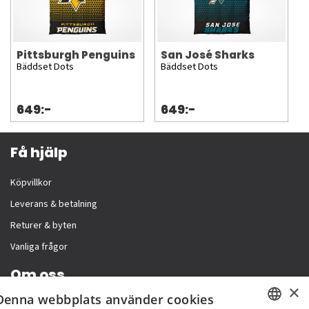
Pittsburgh Penguins
San José Sharks
Bäddset Dots
Bäddset Dots
649:-
649:-
Få hjälp
Köpvillkor
Leverans & betalning
Returer & byten
Vanliga frågor
Om oss
×
Denna webbplats använder cookies
Företagsinformation