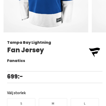
Tampa Bay Lightning
Fan Jersey
Fanatics
699:-
Välj storlek
S
M
L