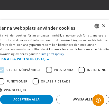
×
Denna webbplats använder cookies
i använder cookies för att anpassa innehåll, annonser och för att analysera
SWEDISH
år trafik. Vi delar också information om din användning av vår webbplats me
åra reklam- och analyspartners som kan kombinera den med annan
FI
nformation som du har tillhandahållit dem eller som de har samlat in från din
nvändning av deras tjänster.
Integritetspolicy
NO
VISA ALLA PARTNERS
(1913) →
STRIKT NÖDVÄNDIGT
PRESTANDA
INRIKTNING
FUNKTIONER
OKLASSIFICERADE
VISA DETALJER
ACCEPTERA ALLA
AVVISA ALLT