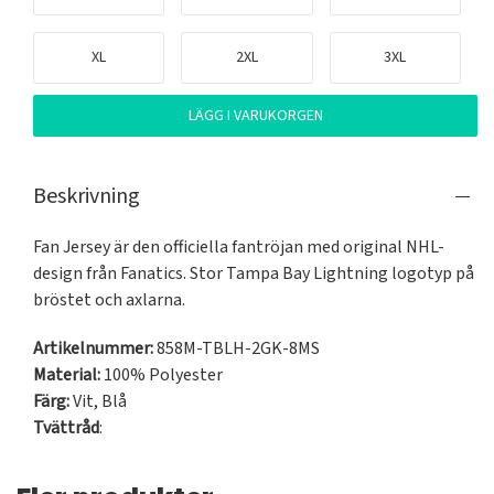
XL
2XL
3XL
LÄGG I VARUKORGEN
Beskrivning
Fan Jersey är den officiella fantröjan med original NHL-
design från Fanatics. Stor Tampa Bay Lightning logotyp på 
bröstet och axlarna.
Artikelnummer:
858M-TBLH-2GK-8MS
Material:
100% Polyester
Färg:
Vit
,
Blå
Tvättråd
: