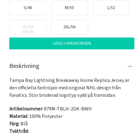
S/46
M/50
L/52
XL/54
2XL/56
Slutsåld
LÄGG I VARUKORGEN
Beskrivning
Tampa Bay Lightning Breakaway Home Replica Jersey är 
den officiella fantröjan med original NHL-design från 
Fanatics. Stor broderad logotyp sydd på framsidan. 
Artikelnummer:
879M-TBLH-2GK-BWH
Material:
100% Polyester
Färg:
Blå
Tvättråd
: