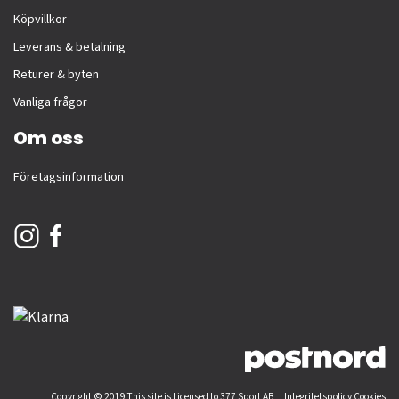
Köpvillkor
Leverans & betalning
Returer & byten
Vanliga frågor
Om oss
Företagsinformation
Copyright © 2019 This site is Licensed to 377 Sport AB
Integritetspolicy
Cookies