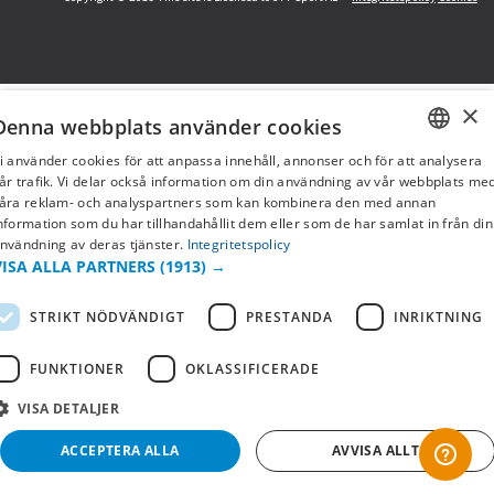
×
Denna webbplats använder cookies
i använder cookies för att anpassa innehåll, annonser och för att analysera
SWEDISH
år trafik. Vi delar också information om din användning av vår webbplats me
åra reklam- och analyspartners som kan kombinera den med annan
FI
nformation som du har tillhandahållit dem eller som de har samlat in från din
nvändning av deras tjänster.
Integritetspolicy
NO
VISA ALLA PARTNERS
(1913) →
STRIKT NÖDVÄNDIGT
PRESTANDA
INRIKTNING
FUNKTIONER
OKLASSIFICERADE
VISA DETALJER
ACCEPTERA ALLA
AVVISA ALLT