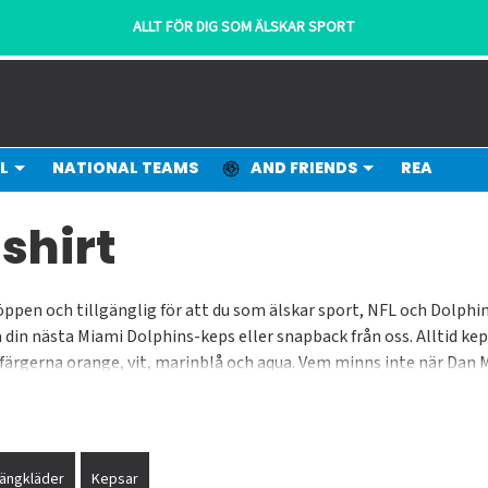
ALLT FÖR DIG SOM ÄLSKAR SPORT
L
NATIONAL TEAMS
AND FRIENDS
REA
shirt
öppen och tillgänglig för att du som älskar sport, NFL och Dolphin
öpa din nästa Miami Dolphins-keps eller snapback från oss. Alltid 
ärgerna orange, vit, marinblå och aqua. Vem minns inte när Dan Ma
lir kidnappad. Varmt välkommen till vår NFL-shop.
ängkläder
Kepsar