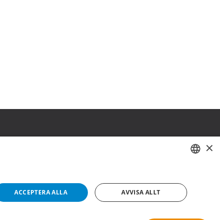
×
SWEDISH
FI
ACCEPTERA ALLA
AVVISA ALLT
NO
Copyright © 2019 This site is Licensed to 377 Sport AB
Integritetspolicy
Cookies