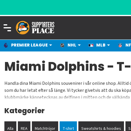
PREMIER LEAGUE
NHL
MLB
NF
Miami Dolphins - T-
Handla dina Miami Dolphins souvenirer i vår online shop. Alltid 
som du har letat efter så länge. Vi tycker givetvis att du ska k
klubbmärke kännetecknas av delfinen i mitten och de välkända f
Ace Ventura - Pet Detective och Dolphins maskot, Snowflake, b
Kategorier
Alla
REA
Matchtröjor
T-shirt
Sweatshirts & hoodies
S