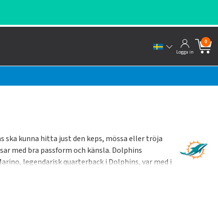
0
Logga in
s ska kunna hitta just den keps, mössa eller tröja
kepsar med bra passform och känsla. Dolphins
rino, legendarisk quarterback i Dolphins, var med i