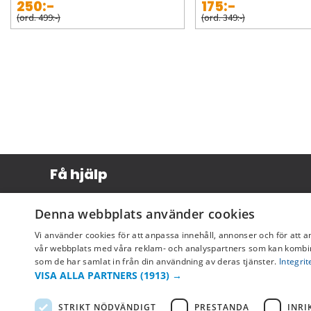
250:-
175:-
(ord. 499:-)
(ord. 349:-)
Få hjälp
Köpvillkor
Denna webbplats använder cookies
Leverans & betalning
Vi använder cookies för att anpassa innehåll, annonser och för att a
Returer & byten
vår webbplats med våra reklam- och analyspartners som kan kombin
som de har samlat in från din användning av deras tjänster.
Integrit
Vanliga frågor
VISA ALLA PARTNERS
(1913) →
STRIKT NÖDVÄNDIGT
PRESTANDA
INRI