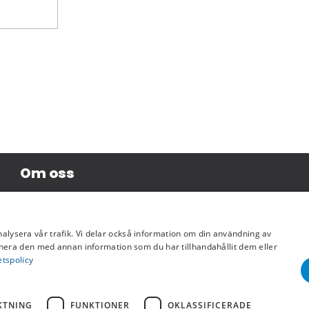
Om oss
Företagsinformation
nalysera vår trafik. Vi delar också information om din användning av
era den med annan information som du har tillhandahållit dem eller
etspolicy
KTNING
FUNKTIONER
OKLASSIFICERADE