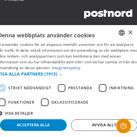
Copyright © 2019 This site is Licensed to 377 Sport AB
Integritetspolicy
Cookies
×
Denna webbplats använder cookies
i använder cookies för att anpassa innehåll, annonser och för att analysera
SWEDISH
år trafik. Vi delar också information om din användning av vår webbplats me
åra reklam- och analyspartners som kan kombinera den med annan
FI
nformation som du har tillhandahållit dem eller som de har samlat in från din
nvändning av deras tjänster.
Integritetspolicy
NO
VISA ALLA PARTNERS
(1913) →
STRIKT NÖDVÄNDIGT
PRESTANDA
INRIKTNING
FUNKTIONER
OKLASSIFICERADE
VISA DETALJER
ACCEPTERA ALLA
AVVISA ALLT