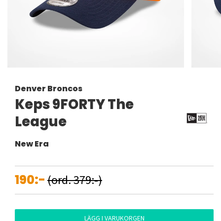
Denver Broncos
Keps 9FORTY The
League
New Era
190:-
(ord. 379:-)
LÄGG I VARUKORGEN