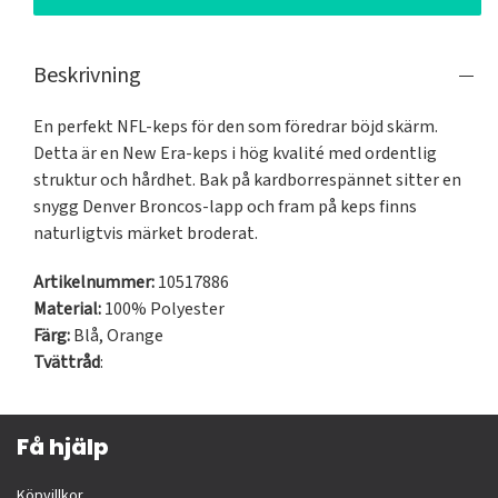
Beskrivning
En perfekt NFL-keps för den som föredrar böjd skärm. 
Detta är en New Era-keps i hög kvalité med ordentlig 
struktur och hårdhet. Bak på kardborrespännet sitter en 
snygg Denver Broncos-lapp och fram på keps finns 
naturligtvis märket broderat.
Artikelnummer:
10517886
Material:
100% Polyester
Färg:
Blå
,
Orange
Tvättråd
:
Få hjälp
Köpvillkor