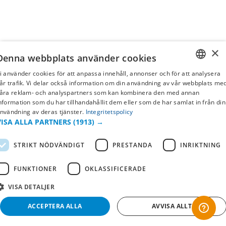
×
Denna webbplats använder cookies
i använder cookies för att anpassa innehåll, annonser och för att analysera
SWEDISH
år trafik. Vi delar också information om din användning av vår webbplats me
åra reklam- och analyspartners som kan kombinera den med annan
FI
nformation som du har tillhandahållit dem eller som de har samlat in från din
nvändning av deras tjänster.
Integritetspolicy
NO
VISA ALLA PARTNERS
(1913) →
STRIKT NÖDVÄNDIGT
PRESTANDA
INRIKTNING
FUNKTIONER
OKLASSIFICERADE
VISA DETALJER
ACCEPTERA ALLA
AVVISA ALLT