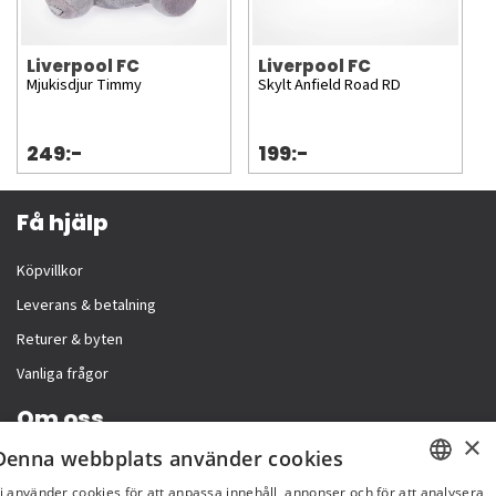
Liverpool FC
Liverpool FC
Mjukisdjur Timmy
Skylt Anfield Road RD
249:-
199:-
Få hjälp
Köpvillkor
Leverans & betalning
Returer & byten
Vanliga frågor
Om oss
×
Denna webbplats använder cookies
Företagsinformation
i använder cookies för att anpassa innehåll, annonser och för att analysera