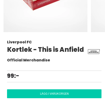
Liverpool FC
Kortlek - This is Anfield
Official Merchandise
99:-
LÄGG I VARUKORGEN