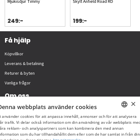
Mjukisdjur Timmy
Skylt Anfield Road RD
249:-
199:-
Få hjälp
Köpvillkor
Leverans & betalning
Returer & byten
Vanliga frågor
Om oss
×
Denna webbplats använder cookies
Företagsinformation
i använder cookies för att anpassa innehåll, annonser och för att analysera
SWEDISH
år trafik. Vi delar också information om din användning av vår webbplats me
åra reklam- och analyspartners som kan kombinera den med annan
FI
nformation som du har tillhandahållit dem eller som de har samlat in från din