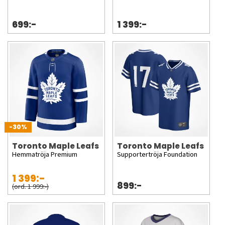
699:-
1 399:-
-30%
Toronto Maple Leafs
Toronto Maple Leafs
Hemmatröja Premium
Supportertröja Foundation
1 399:-
899:-
(ord. 1 999:-)