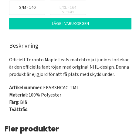
S/M - 140
L/XL - 164
Slutsåld
LÄGG I VARUKORGEN
Beskrivning
Officiell Toronto Maple Leafs matchtröja i juniorstorlekar, 
är den officiella fantröjan med original NHL-design. Denna 
produkt är ej gjord för att få plats med skydd under. 
Artikelnummer:
EK5BSHCAC-TML
Material:
100% Polyester
Färg:
Blå
Tvättråd
:
Fler produkter