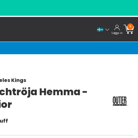
0
Logga in
eles Kings
chtröja Hemma -
ior
uff