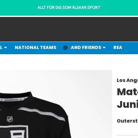
ALLT FÖR DIG SOM ÄLSKAR SPORT
L
NATIONAL TEAMS
AND FRIENDS
REA
Los Ang
Mat
Jun
Outerst