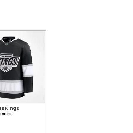
es Kings
Premium