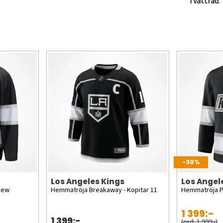
Tvättråd
:
-30%
Los Angeles Kings
Los Angel
New
Hemmatröja Breakaway - Kopitar 11
Hemmatröja 
1 399:-
1 399:-
(ord. 1 999:-)