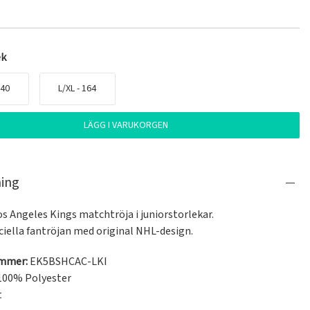
ek
140
L/XL - 164
LÄGG I VARUKORGEN
ning
Los Angeles Kings matchtröja i juniorstorlekar.

iciella fantröjan med original NHL-design.
ummer:
EK5BSHCAC-LKI
100% Polyester
t