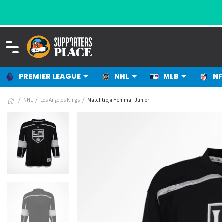
PREMIER LEAGUE
NHL
MLB
NF
NHL
Los Angeles Kings
Matchtröja Hemma - Junior