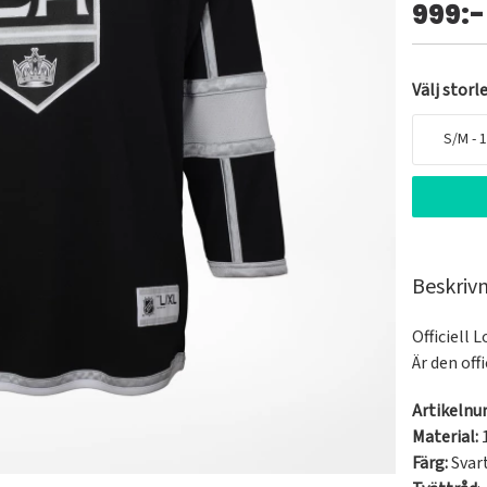
999:-
Välj storl
S/M - 
Beskriv
Officiell 
Är den off
Artikeln
Material:
Färg:
Svar