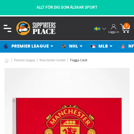
ALLT FÖR DIG SOM ÄLSKAR SPORT
0
Logga in
PREMIER LEAGUE
NHL
MLB
NF
Premier League
Manchester United
Flagga Crest