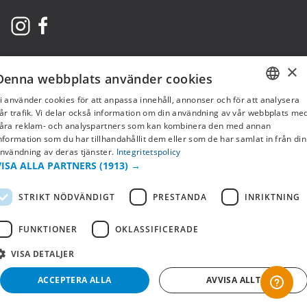
×
Denna webbplats använder cookies
i använder cookies för att anpassa innehåll, annonser och för att analysera
SWEDISH
år trafik. Vi delar också information om din användning av vår webbplats me
åra reklam- och analyspartners som kan kombinera den med annan
FI
nformation som du har tillhandahållit dem eller som de har samlat in från din
Copyright © 2019 This site is Licensed to 377 Sport AB
Integritetspolicy
Cookies
nvändning av deras tjänster.
Integritetspolicy
NO
VISA ALLA PARTNERS
(1913) →
STRIKT NÖDVÄNDIGT
PRESTANDA
INRIKTNING
FUNKTIONER
OKLASSIFICERADE
VISA DETALJER
ACCEPTERA ALLA
AVVISA ALLT