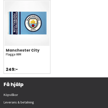
Manchester City
Flagga WM
249:-
Få hjälp
Köpvillkor
Leverans & betalning