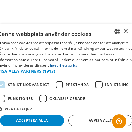
×
Denna webbplats använder cookies
i använder cookies för att anpassa innehåll, annonser och för att analysera
SWEDISH
år trafik. Vi delar också information om din användning av vår webbplats me
åra reklam- och analyspartners som kan kombinera den med annan
FI
nformation som du har tillhandahållit dem eller som de har samlat in från din
nvändning av deras tjänster.
Integritetspolicy
NO
VISA ALLA PARTNERS
(1913) →
STRIKT NÖDVÄNDIGT
PRESTANDA
INRIKTNING
FUNKTIONER
OKLASSIFICERADE
VISA DETALJER
ACCEPTERA ALLA
AVVISA ALLT