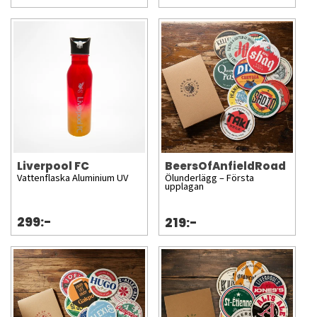
Liverpool FC
BeersOfAnfieldRoad
Vattenflaska Aluminium UV
Ölunderlägg – Första
upplagan
299:-
219:-