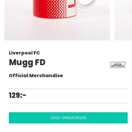
Liverpool FC
Mugg FD
Official Merchandise
129:-
LÄGG I VARUKORGEN