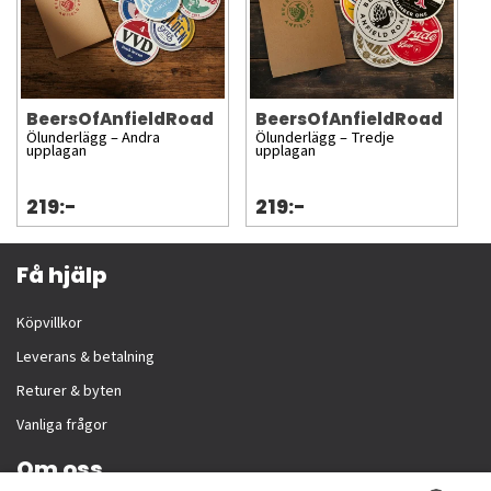
BeersOfAnfieldRoad
BeersOfAnfieldRoad
Ölunderlägg – Andra
Ölunderlägg – Tredje
upplagan
upplagan
219:-
219:-
Få hjälp
Köpvillkor
Leverans & betalning
Returer & byten
Vanliga frågor
Om oss