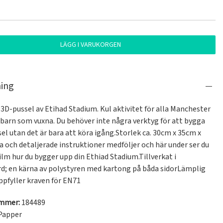
LÄGG I VARUKORGEN
ning
 3D-pussel av Etihad Stadium. Kul aktivitet för alla Manchester 
 barn som vuxna. Du behöver inte några verktyg för att bygga 
el utan det är bara att köra igång.Storlek ca. 30cm x 35cm x 
 och detaljerade instruktioner medföljer och här under ser du 
ilm hur du bygger upp din Ethiad Stadium.Tillverkat i 
; en kärna av polystyren med kartong på båda sidorLämplig 
ummer:
184489
Papper