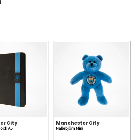
i
er City
Manchester City
lock A5
Nallebjörn Mini