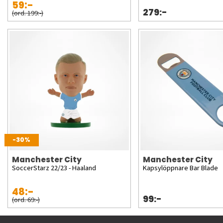
59:-
279:-
(ord. 199:-)
-30%
Manchester City
Manchester City
SoccerStarz 22/23 - Haaland
Kapsylöppnare Bar Blade
48:-
99:-
(ord. 69:-)