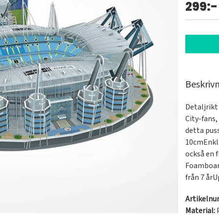
299:-
Beskriv
Detaljrikt
City-fans,
detta puss
10cmEnkla
också en f
Foamboard
Artikeln
Material: