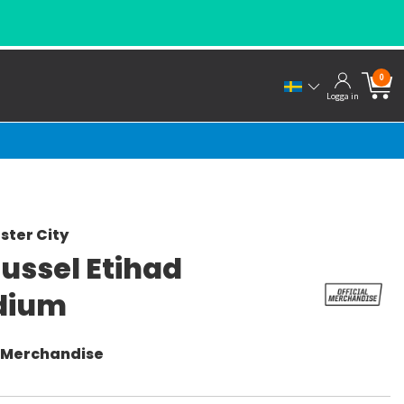
0
Logga in
ter City
ussel Etihad
dium
l Merchandise