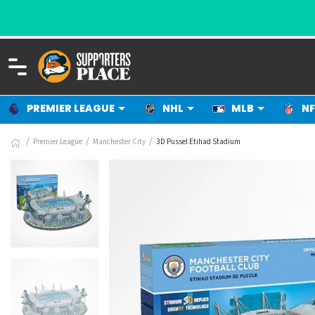
PREMIER LEAGUE
NHL
MLB
NF
Premier League
Manchester City
3D Pussel Etihad Stadium