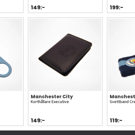
149:-
199:-
Manchester City
Manchest
Korthållare Executive
Svettband Cr
149:-
119:-