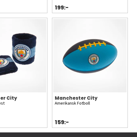
199:-
er City
Manchester City
est
Amerikansk Fotboll
159:-