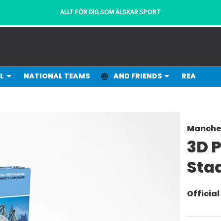
ALLT FÖR DIG SOM ÄLSKAR SPORT
L
NATIONAL TEAMS
AND FRIENDS
REA
Manches
3D P
Sta
Officia