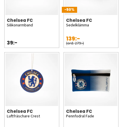
-50%
Chelsea FC
Chelsea FC
Silikonarmband
Sedelklämma
139:-
39:-
(ord. 279:-)
Chelsea FC
Chelsea FC
Luftfräschare Crest
Pennfodral Fade