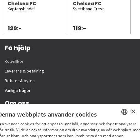
Chelsea FC
Chelsea FC
Kaptensbindel
Svettband Crest
129:-
119:-
Få hjälp
Köpvillkor
Leverans & betalning
Returer & byten
Vanliga frågor
Om oss
×
Denna webbplats använder cookies
Företagsinformation
i använder cookies för att anpassa innehåll, annonser och för att analysera
SWEDISH
år trafik. Vi delar också information om din användning av vår webbplats me
åra reklam- och analyspartners som kan kombinera den med annan
FI