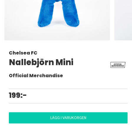
Chelsea FC
Nallebjörn Mini
Official Merchandise
199:-
LÄGG I VARUKORGEN