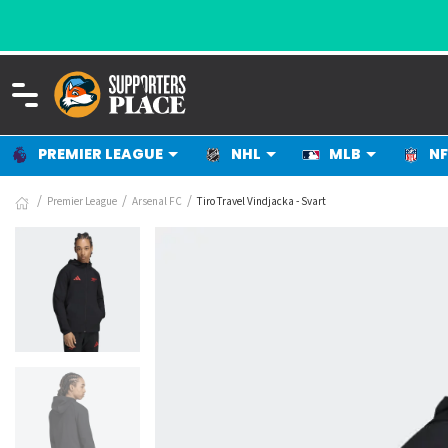
PREMIER LEAGUE
NHL
MLB
NF
Premier League
Arsenal FC
Tiro Travel Vindjacka - Svart