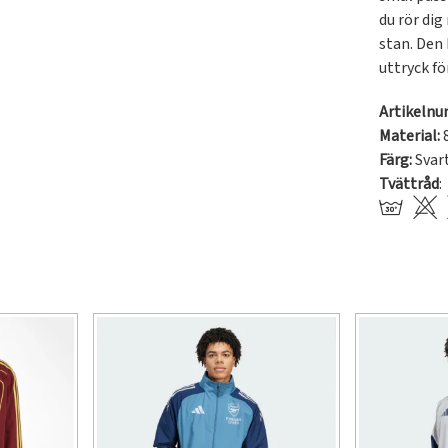
du rör dig
stan. Den 
uttryck fö
Artikeln
Material:
8
Färg:
Svar
Tvättråd
: