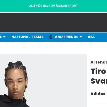
ALLT FÖR DIG SOM ÄLSKAR SPORT
L
NATIONAL TEAMS
AND FRIENDS
REA
Arsenal
Tiro
Sva
Adidas