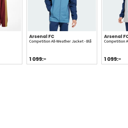
Arsenal FC
Arsenal F
Competition All-Weather Jacket - Blå
Competition A
1 099:-
1 099:-