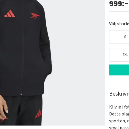
999:-
Välj storl
S
2XL
Beskriv
Kliv in i 
Detta pla
sporten, 
smal passf