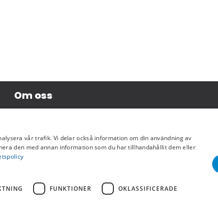
Om oss
Företagsinformation
nalysera vår trafik. Vi delar också information om din användning av
era den med annan information som du har tillhandahållit dem eller
etspolicy
KTNING
FUNKTIONER
OKLASSIFICERADE