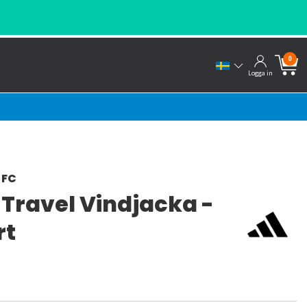
0
Logga in
 FC
 Travel Vindjacka -
rt