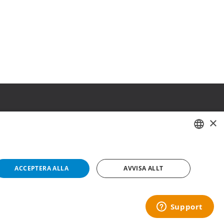
×
SWEDISH
FI
ACCEPTERA ALLA
AVVISA ALLT
NO
Copyright © 2019 This site is Licensed to 377 Sport AB
Integritetspolicy
Cookies