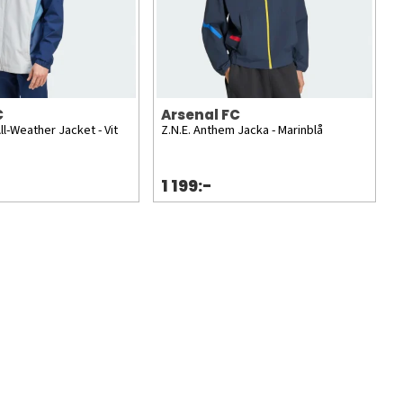
C
Arsenal FC
ll-Weather Jacket - Vit
Z.N.E. Anthem Jacka - Marinblå
1 199:-