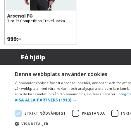
Arsenal FC
Tiro 25 Competition Travel Jacka
999:-
Få hjälp
Köpvillkor
Denna webbplats använder cookies
Leverans & betalning
Vi använder cookies för att anpassa innehåll, annonser och för att a
Returer & byten
vår webbplats med våra reklam- och analyspartners som kan kombin
som de har samlat in från din användning av deras tjänster.
Integrit
Vanliga frågor
VISA ALLA PARTNERS
(1913) →
STRIKT NÖDVÄNDIGT
PRESTANDA
INRI
VISA DETALJER