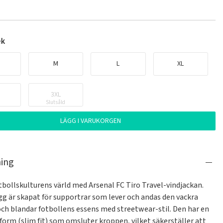
ek
M
L
XL
3XL
Slutsåld
LÄGG I VARUKORGEN
ning
fotbollskulturens värld med Arsenal FC Tiro Travel-vindjackan. 
gg är skapat för supportrar som lever och andas den vackra 
och blandar fotbollens essens med streetwear-stil. Den har en 
orm (slim fit) som omsluter kroppen, vilket säkerställer att 