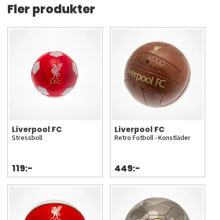
Fler produkter
Liverpool FC
Liverpool FC
Stressboll
Retro Fotboll - Konstläder
119:-
449:-