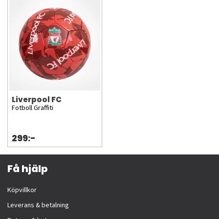
Liverpool FC
Fotboll Graffiti
299:-
Få hjälp
Köpvillkor
Leverans & betalning