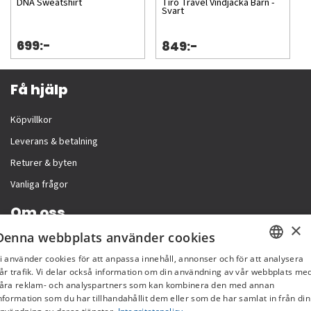
DNA Sweatshirt
Tiro Travel Vindjacka Barn -
Svart
699:-
849:-
Få hjälp
Köpvillkor
Leverans & betalning
Returer & byten
Vanliga frågor
Om oss
×
Denna webbplats använder cookies
Företagsinformation
i använder cookies för att anpassa innehåll, annonser och för att analysera
SWEDISH
år trafik. Vi delar också information om din användning av vår webbplats me
åra reklam- och analyspartners som kan kombinera den med annan
FI
nformation som du har tillhandahållit dem eller som de har samlat in från din