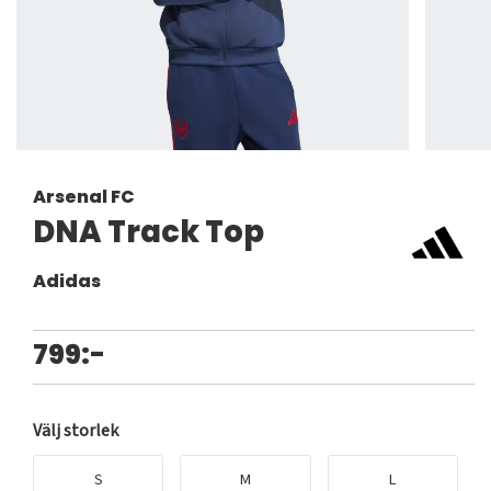
Arsenal FC
DNA Track Top
Adidas
799:-
Välj storlek
S
M
L