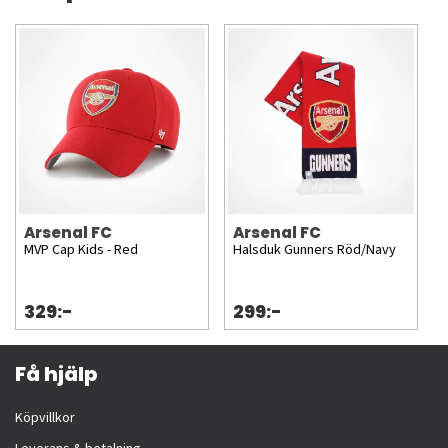
Arsenal FC
Arsenal FC
MVP Cap Kids - Red
Halsduk Gunners Röd/Navy
329:-
299:-
Få hjälp
Köpvillkor