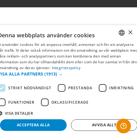
×
Denna webbplats använder cookies
i använder cookies för att anpassa innehåll, annonser och för att analysera
SWEDISH
år trafik. Vi delar också information om din användning av vår webbplats me
åra reklam- och analyspartners som kan kombinera den med annan
FI
nformation som du har tillhandahållit dem eller som de har samlat in från din
nvändning av deras tjänster.
Integritetspolicy
NO
VISA ALLA PARTNERS
(1913) →
STRIKT NÖDVÄNDIGT
PRESTANDA
INRIKTNING
FUNKTIONER
OKLASSIFICERADE
VISA DETALJER
ACCEPTERA ALLA
AVVISA ALLT