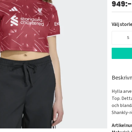
949:-
Välj storl
S
Beskriv
Hylla arv
Top. Detta
och bland
Shankly-r
Artikeln