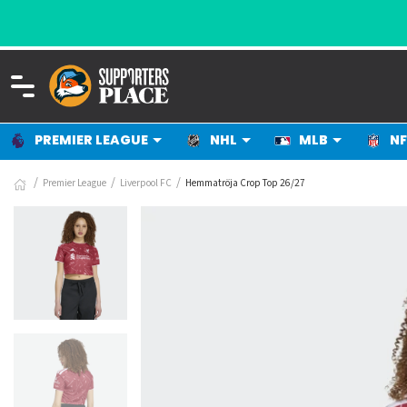
PREMIER LEAGUE
NHL
MLB
NF
Premier League
Liverpool FC
Hemmatröja Crop Top 26/27