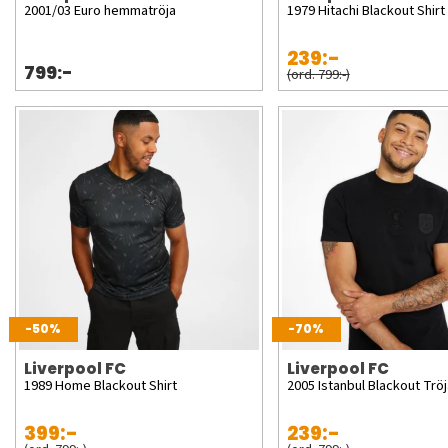
2001/03 Euro hemmatröja
1979 Hitachi Blackout Shirt
239:-
799:-
(ord. 799:-)
-50%
-70%
Liverpool FC
Liverpool FC
1989 Home Blackout Shirt
2005 Istanbul Blackout Tröj
399:-
239:-