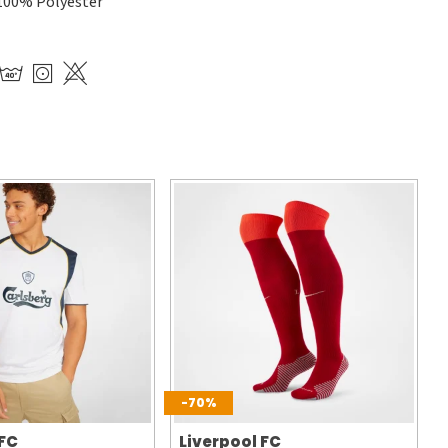
100% Polyester
-70%
 FC
Liverpool FC