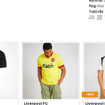
Material:
Färg:
Röd
Tvättråd
:
-50%
Liverpool FC
Liverpool