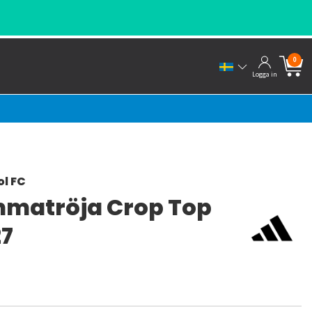
0
Logga in
ol FC
matröja Crop Top
27