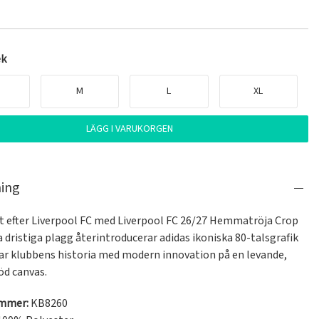
ek
M
L
XL
LÄGG I VARUKORGEN
ning
et efter Liverpool FC med Liverpool FC 26/27 Hemmatröja Crop 
 dristiga plagg återintroducerar adidas ikoniska 80-talsgrafik 
ar klubbens historia med modern innovation på en levande, 
öd canvas.
ummer:
KB8260