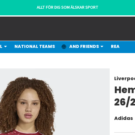
ALLT FÖR DIG SOM ÄLSKAR SPORT
L
NATIONAL TEAMS
AND FRIENDS
REA
Liverpo
Hem
26/
Adidas