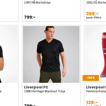
1997/98 Bortatröja
2001/02 Borta
399:-
799:-
(ord. 799:-)
-50%
Liverpool FC
Liverpool
a
1986 Heritage Blackout Tröja
Hemmastrumpo
139:-
799:-