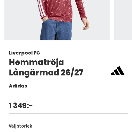
Liverpool FC
Hemmatröja
Långärmad 26/27
Adidas
1 349:-
Välj storlek