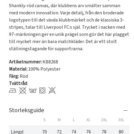
Shankly-röd canvas, där klubbens arv smälter samman 
med modern innovation. Varje detalj, från den broderade 
logotypen till det vävda klubbmärket och de klassiska 3-
stripes, talar till Liverpool FC:s själ. Trycket i nacken med 
97-märkningen ger en unik prägel som gör det här plagget 
till mycket mer än bara matchkläder. Det är ett stolt 
ställningstagande för supportrarna.
Artikelnummer:
KB8268
Material:
100% Polyester
Färg:
Röd
Tvättråd
:
Storleksguide
S
M
L
XL
2XL
3XL
Längd
70
72
74
76
78
80