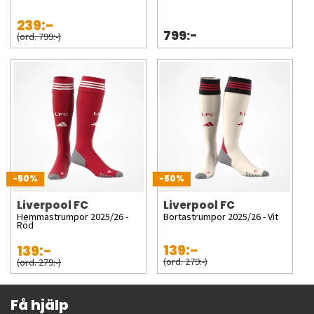
239:-
799:-
(ord. 799:-)
-50%
-50%
Liverpool FC
Liverpool FC
Hemmastrumpor 2025/26 -
Bortastrumpor 2025/26 - Vit
Röd
139:-
139:-
(ord. 279:-)
(ord. 279:-)
Få hjälp