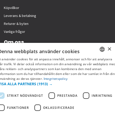
Köpvillkor
Leverans & betalning
Returer & byten
Vanliga frågor
Om oss
×
Denna webbplats använder cookies
Företagsinformation
i använder cookies för att anpassa innehåll, annonser och för att analysera
SWEDISH
år trafik. Vi delar också information om din användning av vår webbplats me
åra reklam- och analyspartners som kan kombinera den med annan
FI
nformation som du har tillhandahållit dem eller som de har samlat in från din
nvändning av deras tjänster.
Integritetspolicy
NO
VISA ALLA PARTNERS
(1913) →
STRIKT NÖDVÄNDIGT
PRESTANDA
INRIKTNING
FUNKTIONER
OKLASSIFICERADE