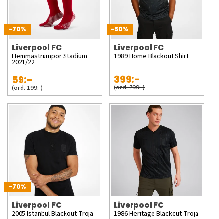
-70%
-50%
Liverpool FC
Liverpool FC
Hemmastrumpor Stadium
1989 Home Blackout Shirt
2021/22
399:-
59:-
(ord. 799:-)
(ord. 199:-)
-70%
Liverpool FC
Liverpool FC
2005 Istanbul Blackout Tröja
1986 Heritage Blackout Tröja