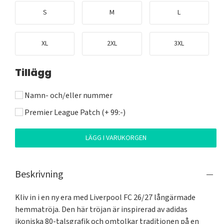
S
M
L
XL
2XL
3XL
Tillägg
Namn- och/eller nummer
Premier League Patch (+ 99:-)
LÄGG I VARUKORGEN
Beskrivning
Kliv in i en ny era med Liverpool FC 26/27 långärmade 
hemmatröja. Den här tröjan är inspirerad av adidas 
ikoniska 80-talsgrafik och omtolkar traditionen på en 