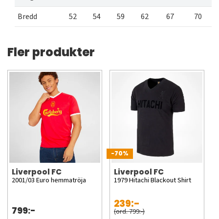
Bredd
52
54
59
62
67
70
Fler produkter
-70%
Liverpool FC
Liverpool FC
2001/03 Euro hemmatröja
1979 Hitachi Blackout Shirt
239:-
799:-
(ord. 799:-)