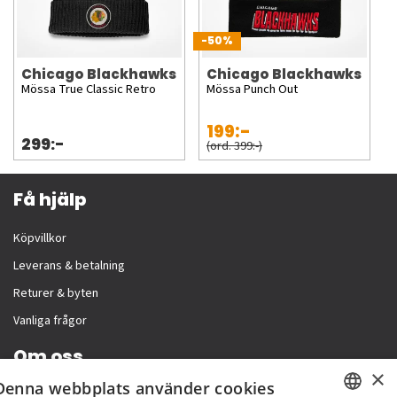
-50%
Chicago Blackhawks
Chicago Blackhawks
Mössa True Classic Retro
Mössa Punch Out
199:-
299:-
(ord. 399:-)
Få hjälp
Köpvillkor
Leverans & betalning
Returer & byten
Vanliga frågor
Om oss
×
Denna webbplats använder cookies
Företagsinformation