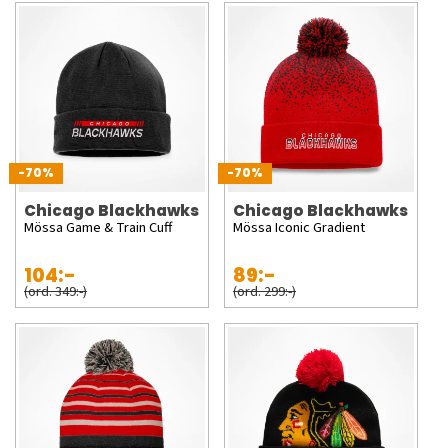
-70%
-70%
Chicago Blackhawks
Chicago Blackhawks
Mössa Game & Train Cuff
Mössa Iconic Gradient
104:-
89:-
(ord. 349:-)
(ord. 299:-)