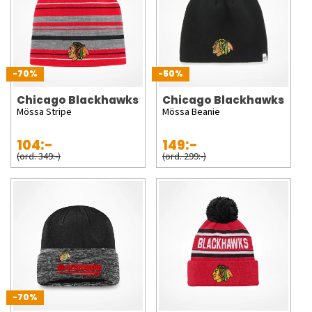
-70%
-50%
Chicago Blackhawks
Chicago Blackhawks
Mössa Stripe
Mössa Beanie
104:-
149:-
(ord. 349:-)
(ord. 299:-)
-70%