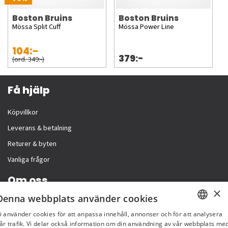
Boston Bruins
Boston Bruins
Mössa Split Cuff
Mössa Power Line
104:-
379:-
(ord. 349:-)
Få hjälp
Köpvillkor
Leverans & betalning
Returer & byten
Vanliga frågor
Om oss
×
Denna webbplats använder cookies
Företagsinformation
i använder cookies för att anpassa innehåll, annonser och för att analysera
SWEDISH
år trafik. Vi delar också information om din användning av vår webbplats me