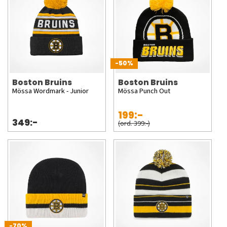
-50%
Boston Bruins
Boston Bruins
Mössa Wordmark - Junior
Mössa Punch Out
199:-
349:-
(ord. 399:-)
-70%