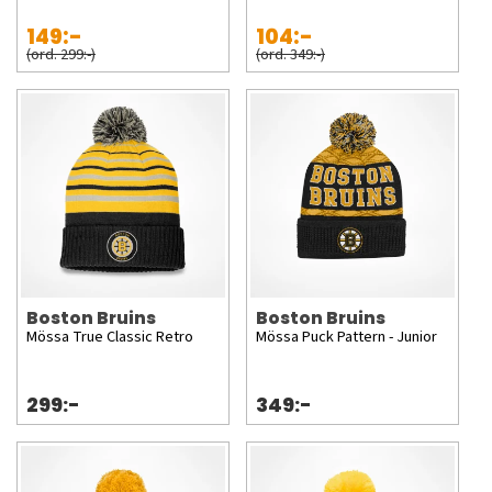
149:-
104:-
(ord. 299:-)
(ord. 349:-)
Boston Bruins
Boston Bruins
Mössa True Classic Retro
Mössa Puck Pattern - Junior
299:-
349:-